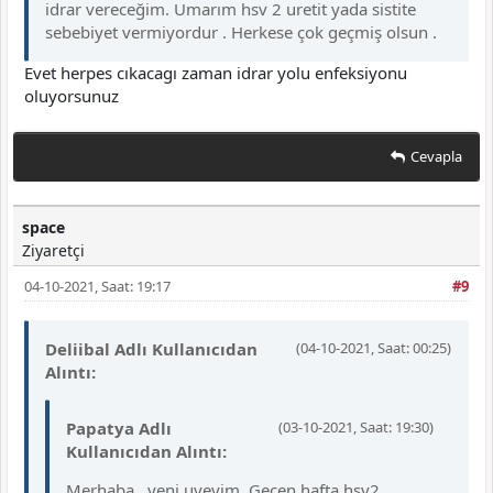
idrar vereceğim. Umarım hsv 2 uretit yada sistite
sebebiyet vermiyordur . Herkese çok geçmiş olsun .
Evet herpes cıkacagı zaman idrar yolu enfeksiyonu
oluyorsunuz
Cevapla
space
Ziyaretçi
04-10-2021, Saat: 19:17
#9
Deliibal Adlı Kullanıcıdan
(04-10-2021, Saat: 00:25)
Alıntı:
Papatya Adlı
(03-10-2021, Saat: 19:30)
Kullanıcıdan Alıntı:
Merhaba , yeni uyeyim. Geçen hafta hsv2