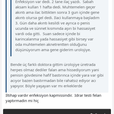
Enfeksiyon var dedi. 2 tane ilaç yazdı. Sabah
aksam kullan 1 hafta dedi. Muhtemelen geçer
akıntı ama ilac bittikten sonra 3 gun içinde gene
akıntı olursa gel dedi. Ilaci kullanmaya başladım
3. Gün daha akıntı kesildi ve ayrıca o penis
ucunda ve sünnet kısmında aşırı bi hassasiyet
vardi oda gitti. Suan sadece içinde bi
karincalanma yada hassasiyet gibi birsey var
oda muhtemelen aknetrentten olduğunu
düşünüyorum ama gene giderim urolojiye.
Bende üç farklı doktora gittim ürolojiye üretrada
herpes olmaz dediler falan ama hissediyorum yani
penisin gövdesine hafif bastırınca içinde yara var gibi
acıyor bazen bastırmadan bile rahatsız ediyor acı
yapıyor. Böyle yaşayan var mı erkeklerde
İltihap vardır enfeksiyon kapmissindir. Idrar testi felan
yaptırmadin mi hiç