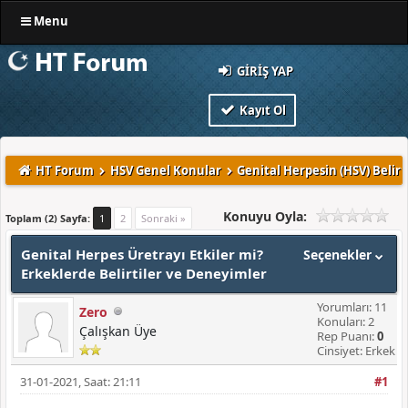
Menu
GIRIŞ YAP
Kayıt Ol
HT Forum
HSV Genel Konular
Genital Herpesin (HSV) Belirt
Konuyu Oyla:
Toplam (2) Sayfa:
1
2
Sonraki »
Genital Herpes Üretrayı Etkiler mi?
Seçenekler
Erkeklerde Belirtiler ve Deneyimler
Yorumları: 11
Zero
Konuları: 2
Çalışkan Üye
Rep Puanı:
0
Cinsiyet: Erkek
31-01-2021, Saat: 21:11
#1