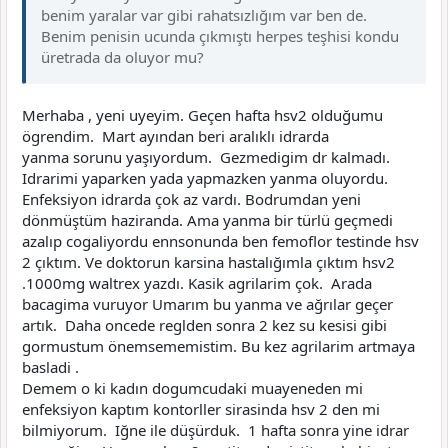
benim yaralar var gibi rahatsızlığım var ben de.
Benim penisin ucunda çıkmıştı herpes teşhisi kondu
üretrada da oluyor mu?
Merhaba , yeni uyeyim. Geçen hafta hsv2 olduğumu
ögrendim. Mart ayından beri aralıklı idrarda
yanma sorunu yaşıyordum. Gezmedigim dr kalmadı.
Idrarimi yaparken yada yapmazken yanma oluyordu.
Enfeksiyon idrarda çok az vardı. Bodrumdan yeni
dönmüştüm haziranda. Ama yanma bir türlü geçmedi
azalıp cogaliyordu ennsonunda ben femoflor testinde hsv
2 çıktım. Ve doktorun karsina hastalığımla çıktım hsv2
.1000mg waltrex yazdı. Kasik agrilarim çok. Arada
bacagima vuruyor Umarım bu yanma ve ağrılar geçer
artık. Daha oncede reglden sonra 2 kez su kesisi gibi
gormustum önemsememistim. Bu kez agrilarim artmaya
basladi .
Demem o ki kadın dogumcudaki muayeneden mi
enfeksiyon kaptım kontorller sirasinda hsv 2 den mi
bilmiyorum. Iğne ile düşürduk. 1 hafta sonra yine idrar