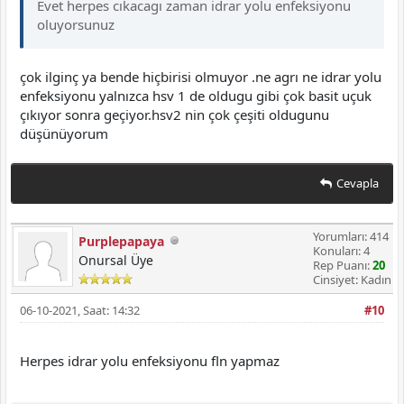
Evet herpes cıkacagı zaman idrar yolu enfeksiyonu
oluyorsunuz
çok ilginç ya bende hiçbirisi olmuyor .ne agrı ne idrar yolu
enfeksiyonu yalnızca hsv 1 de oldugu gibi çok basit uçuk
çıkıyor sonra geçiyor.hsv2 nin çok çeşiti oldugunu
düşünüyorum
Cevapla
Yorumları: 414
Purplepapaya
Konuları: 4
Onursal Üye
Rep Puanı:
20
Cinsiyet: Kadın
06-10-2021, Saat: 14:32
#10
Herpes idrar yolu enfeksiyonu fln yapmaz