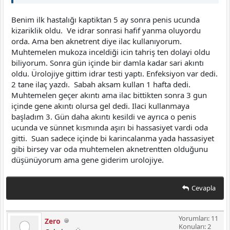
Benim ilk hastalığı kaptiktan 5 ay sonra penis ucunda
kizariklik oldu. Ve idrar sonrasi hafif yanma oluyordu
orda. Ama ben aknetrent diye ilac kullanıyorum.
Muhtemelen mukoza inceldiği icin tahriş ten dolayi oldu
biliyorum. Sonra gün içinde bir damla kadar sari akıntı
oldu. Ürolojiye gittim idrar testi yaptı. Enfeksiyon var dedi.
2 tane ilaç yazdı. Sabah aksam kullan 1 hafta dedi.
Muhtemelen geçer akıntı ama ilac bittikten sonra 3 gun
içinde gene akıntı olursa gel dedi. Ilaci kullanmaya
başladım 3. Gün daha akıntı kesildi ve ayrıca o penis
ucunda ve sünnet kısmında aşırı bi hassasiyet vardi oda
gitti. Suan sadece içinde bi karincalanma yada hassasiyet
gibi birsey var oda muhtemelen aknetrentten olduğunu
düşünüyorum ama gene giderim urolojiye.
Cevapla
Yorumları: 11
Zero
Konuları: 2