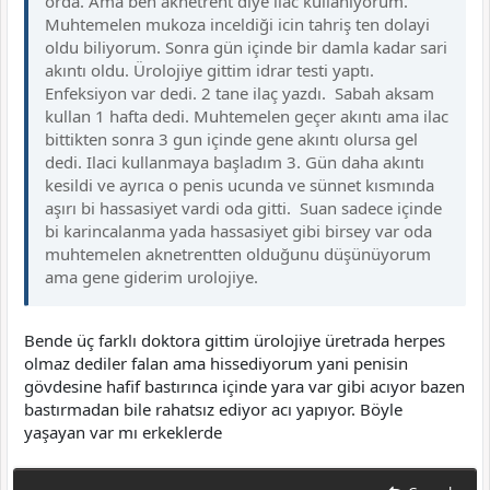
orda. Ama ben aknetrent diye ilac kullanıyorum.
Muhtemelen mukoza inceldiği icin tahriş ten dolayi
oldu biliyorum. Sonra gün içinde bir damla kadar sari
akıntı oldu. Ürolojiye gittim idrar testi yaptı.
Enfeksiyon var dedi. 2 tane ilaç yazdı. Sabah aksam
kullan 1 hafta dedi. Muhtemelen geçer akıntı ama ilac
bittikten sonra 3 gun içinde gene akıntı olursa gel
dedi. Ilaci kullanmaya başladım 3. Gün daha akıntı
kesildi ve ayrıca o penis ucunda ve sünnet kısmında
aşırı bi hassasiyet vardi oda gitti. Suan sadece içinde
bi karincalanma yada hassasiyet gibi birsey var oda
muhtemelen aknetrentten olduğunu düşünüyorum
ama gene giderim urolojiye.
Bende üç farklı doktora gittim ürolojiye üretrada herpes
olmaz dediler falan ama hissediyorum yani penisin
gövdesine hafif bastırınca içinde yara var gibi acıyor bazen
bastırmadan bile rahatsız ediyor acı yapıyor. Böyle
yaşayan var mı erkeklerde