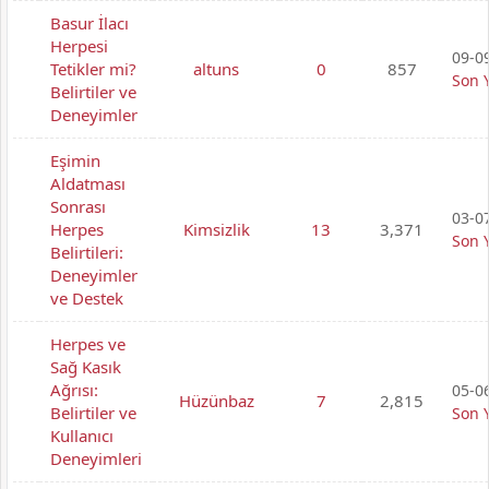
Basur İlacı
Herpesi
09-09
Tetikler mi?
altuns
0
857
Son 
Belirtiler ve
Deneyimler
Eşimin
Aldatması
Sonrası
03-07
Herpes
Kimsizlik
13
3,371
Son 
Belirtileri:
Deneyimler
ve Destek
Herpes ve
Sağ Kasık
Ağrısı:
05-06
Hüzünbaz
7
2,815
Belirtiler ve
Son 
Kullanıcı
Deneyimleri