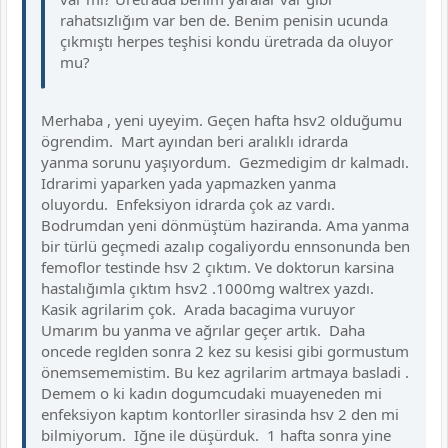
rahatsızlığım var ben de. Benim penisin ucunda
çıkmıştı herpes teşhisi kondu üretrada da oluyor
mu?
Merhaba , yeni uyeyim. Geçen hafta hsv2 olduğumu
ögrendim. Mart ayından beri aralıklı idrarda
yanma sorunu yaşıyordum. Gezmedigim dr kalmadı.
Idrarimi yaparken yada yapmazken yanma
oluyordu. Enfeksiyon idrarda çok az vardı.
Bodrumdan yeni dönmüştüm haziranda. Ama yanma
bir türlü geçmedi azalıp cogaliyordu ennsonunda ben
femoflor testinde hsv 2 çıktım. Ve doktorun karsina
hastalığımla çıktım hsv2 .1000mg waltrex yazdı.
Kasik agrilarim çok. Arada bacagima vuruyor
Umarım bu yanma ve ağrılar geçer artık. Daha
oncede reglden sonra 2 kez su kesisi gibi gormustum
önemsememistim. Bu kez agrilarim artmaya basladi .
Demem o ki kadın dogumcudaki muayeneden mi
enfeksiyon kaptım kontorller sirasinda hsv 2 den mi
bilmiyorum. Iğne ile düşürduk. 1 hafta sonra yine