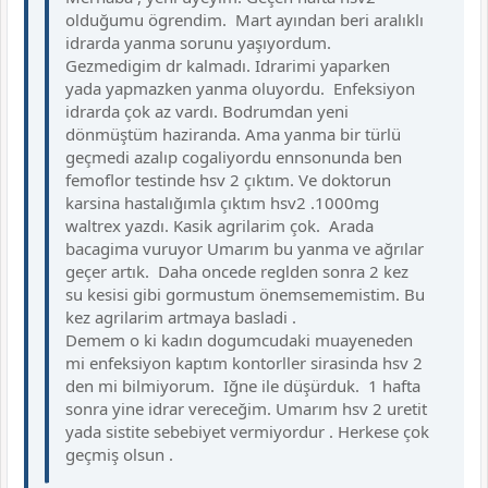
olduğumu ögrendim. Mart ayından beri aralıklı
idrarda yanma sorunu yaşıyordum.
Gezmedigim dr kalmadı. Idrarimi yaparken
yada yapmazken yanma oluyordu. Enfeksiyon
idrarda çok az vardı. Bodrumdan yeni
dönmüştüm haziranda. Ama yanma bir türlü
geçmedi azalıp cogaliyordu ennsonunda ben
femoflor testinde hsv 2 çıktım. Ve doktorun
karsina hastalığımla çıktım hsv2 .1000mg
waltrex yazdı. Kasik agrilarim çok. Arada
bacagima vuruyor Umarım bu yanma ve ağrılar
geçer artık. Daha oncede reglden sonra 2 kez
su kesisi gibi gormustum önemsememistim. Bu
kez agrilarim artmaya basladi .
Demem o ki kadın dogumcudaki muayeneden
mi enfeksiyon kaptım kontorller sirasinda hsv 2
den mi bilmiyorum. Iğne ile düşürduk. 1 hafta
sonra yine idrar vereceğim. Umarım hsv 2 uretit
yada sistite sebebiyet vermiyordur . Herkese çok
geçmiş olsun .