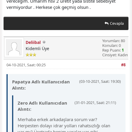
vereceğim. Umarım hsv 2 uretit yada sistite sebebiyet
vermiyordur . Herkese çok geçmiş olsun .
Cevapla
Yorumları: 80
Deliibal
Konuları: 0
Kidemli Üye
Rep Puanı:
1
Cinsiyet: Kadın
04-10-2021, Saat: 00:25
#8
Papatya Adlı Kullanıcıdan
(03-10-2021, Saat: 19:30)
Alıntı:
Zero Adlı Kullanıcıdan
(31-01-2021, Saat: 21:11)
Alıntı:
Merhaba erkek arkadaşlara sorum var?
Herpesten dolayı idrar yolları rahatsızlığı olan
var mı? Üretrada benim yaralar var gibi