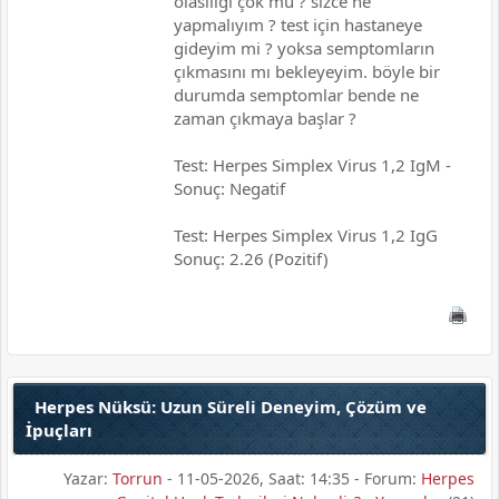
olasılıgı çok mu ? sizce ne
yapmalıyım ? test için hastaneye
gideyim mi ? yoksa semptomların
çıkmasını mı bekleyeyim. böyle bir
durumda semptomlar bende ne
zaman çıkmaya başlar ?
Test: Herpes Simplex Virus 1,2 IgM -
Sonuç: Negatif
Test: Herpes Simplex Virus 1,2 IgG
Sonuç: 2.26 (Pozitif)
Herpes Nüksü: Uzun Süreli Deneyim, Çözüm ve
İpuçları
Yazar:
Torrun
- 11-05-2026, Saat: 14:35 - Forum:
Herpes