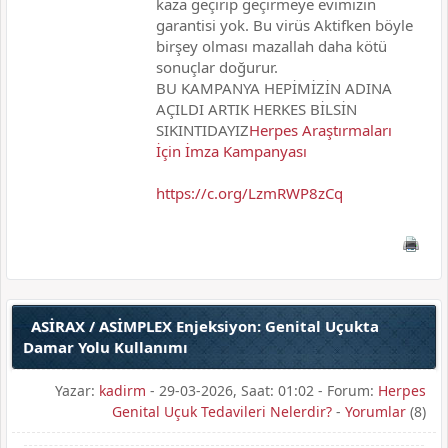
kaza geçirip geçirmeye evimizin
garantisi yok. Bu virüs Aktifken böyle
birşey olması mazallah daha kötü
sonuçlar doğurur.
BU KAMPANYA HEPİMİZİN ADINA
AÇILDI ARTIK HERKES BİLSİN
SIKINTIDAYIZ
Herpes Araştırmaları
İçin İmza Kampanyası
https://c.org/LzmRWP8zCq
ASİRAX / ASİMPLEX Enjeksiyon: Genital Uçukta
Damar Yolu Kullanımı
Yazar:
kadirm
- 29-03-2026, Saat: 01:02 - Forum:
Herpes
Genital Uçuk Tedavileri Nelerdir?
-
Yorumlar
(8)