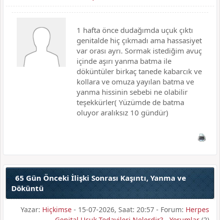
1 hafta önce dudağımda uçuk çıktı
genitalde hiç çıkmadı ama hassasiyet
var orası ayrı. Sormak istediğim avuç
içinde aşırı yanma batma ile
döküntüler birkaç tanede kabarcık ve
kollara ve omuza yayılan batma ve
yanma hissinin sebebi ne olabilir
teşekkürler( Yüzümde de batma
oluyor aralıksız 10 gündür)
65 Gün Önceki İlişki Sonrası Kaşıntı, Yanma ve
Döküntü
Yazar:
Hiçkimse
- 15-07-2026, Saat: 20:57 - Forum:
Herpes
Genital Uçuk Tedavileri Nelerdir?
-
Yorumlar
(2)