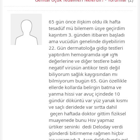
65 gün önce ilişkim oldu ilk hafta
tesadüf mü bilemem üsye geçirdim
kaşıntım 3. günden itibaren başladı
ama vucüdün genelinde diyebilirim
22. Gün dermatoloğa gidip testleri
yaptırdım hemogramda ıg# ıg%
değerlerine ve diğer testlere baktı
negatif virüsün antikor testi değil
biliyorum sağlık kaygısından mı
bilmiyorum bugün 65. Gün özellikle
ellerde kollarda belirgin batma ve
yanma hissi var avuç içindede 10
gündür döküntü var yüz yanak kısmı
ve saçlı deridede var sırtta dahil
geçen haftada doktor gittim fiziksel
muayenede bunu Hsv yapmaz
ürtiker seninki dedi Deloday verdi
gönderdi bitirmeme rağmen hiçbir
işe yaramadı 3. Ayın dolduğunda gel