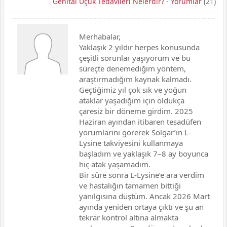
Genital Uçuk Tedavileri Nelerdir?
-
Yorumlar
(21)
Merhabalar,
Yaklaşık 2 yıldır herpes konusunda
çeşitli sorunlar yaşıyorum ve bu
süreçte denemediğim yöntem,
araştırmadığım kaynak kalmadı.
Geçtiğimiz yıl çok sık ve yoğun
ataklar yaşadığım için oldukça
çaresiz bir döneme girdim. 2025
Haziran ayından itibaren tesadüfen
yorumlarını görerek Solgar’ın L-
Lysine takviyesini kullanmaya
başladım ve yaklaşık 7–8 ay boyunca
hiç atak yaşamadım.
Bir süre sonra L-Lysine’e ara verdim
ve hastalığın tamamen bittiği
yanılgısına düştüm. Ancak 2026 Mart
ayında yeniden ortaya çıktı ve şu an
tekrar kontrol altına almakta