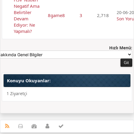
Negatif Ama
Belirtiler
20-06-20
8game8
3
2,718
Devam
Son Yor
Ediyor: Ne
Yapmalı?
Hızlı Menü:
Konuyu Okuyanlar:
1 Ziyaretçi