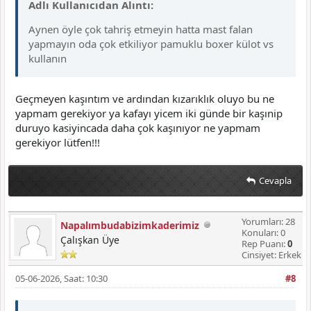
Adlı Kullanıcıdan Alıntı:
Aynen öyle çok tahriş etmeyin hatta mast falan
yapmayın oda çok etkiliyor pamuklu boxer külot vs
kullanın
Geçmeyen kaşıntım ve ardından kızarıklık oluyo bu ne
yapmam gerekiyor ya kafayı yicem iki günde bir kaşınip
duruyo kasiyincada daha çok kaşınıyor ne yapmam
gerekiyor lütfen!!!
Cevapla
Yorumları: 28
Napalımbudabizimkaderimiz
Konuları: 0
Çalışkan Üye
Rep Puanı:
0
Cinsiyet: Erkek
05-06-2026, Saat: 10:30
#8