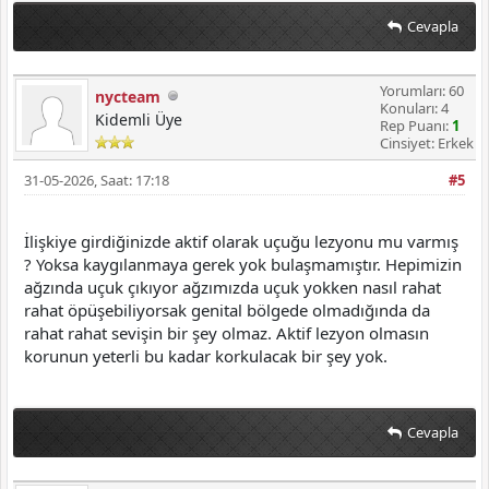
Cevapla
Yorumları: 60
nycteam
Konuları: 4
Kidemli Üye
Rep Puanı:
1
Cinsiyet: Erkek
31-05-2026, Saat: 17:18
#5
İlişkiye girdiğinizde aktif olarak uçuğu lezyonu mu varmış
? Yoksa kaygılanmaya gerek yok bulaşmamıştır. Hepimizin
ağzında uçuk çıkıyor ağzımızda uçuk yokken nasıl rahat
rahat öpüşebiliyorsak genital bölgede olmadığında da
rahat rahat sevişin bir şey olmaz. Aktif lezyon olmasın
korunun yeterli bu kadar korkulacak bir şey yok.
Cevapla