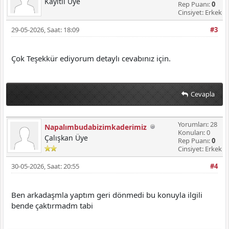
Kayıtlı Üye
Rep Puanı:
0
Cinsiyet: Erkek
29-05-2026, Saat: 18:09
#3
Çok Teşekkür ediyorum detaylı cevabınız için.
Cevapla
Yorumları: 28
Napalımbudabizimkaderimiz
Konuları: 0
Çalışkan Üye
Rep Puanı:
0
Cinsiyet: Erkek
30-05-2026, Saat: 20:55
#4
Ben arkadaşmla yaptım geri dönmedi bu konuyla ilgili
bende çaktırmadm tabi