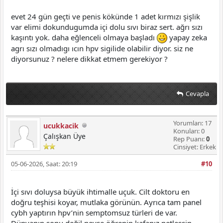
evet 24 gün geçti ve penis kökünde 1 adet kırmızı şişlik
var elimi dokundugumda içi dolu sıvı biraz sert. ağrı sızı
kaşıntı yok. daha eğlenceli olmaya başladı
yapay zeka
agrı sızı olmadıgı ıcın hpv sigilide olabilir diyor. siz ne
diyorsunuz ? nelere dikkat etmem gerekiyor ?
Cevapla
Yorumları: 17
ucukkacik
Konuları: 0
Çalışkan Üye
Rep Puanı:
0
Cinsiyet: Erkek
05-06-2026, Saat: 20:19
#10
İçi sıvı doluysa büyük ihtimalle uçuk. Cilt doktoru en
doğru teşhisi koyar, mutlaka görünün. Ayrıca tam panel
cybh yaptırın hpv’nin semptomsuz türleri de var.