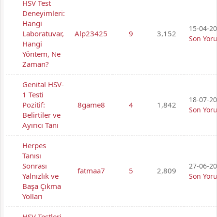
HSV Test
Deneyimleri:
Hangi
15-04-20
Laboratuvar,
Alp23425
9
3,152
Son Yor
Hangi
Yöntem, Ne
Zaman?
Genital HSV-
1 Testi
18-07-20
Pozitif:
8game8
4
1,842
Son Yor
Belirtiler ve
Ayırıcı Tanı
Herpes
Tanısı
Sonrası
27-06-20
fatmaa7
5
2,809
Yalnızlık ve
Son Yor
Başa Çıkma
Yolları
HSV Testleri