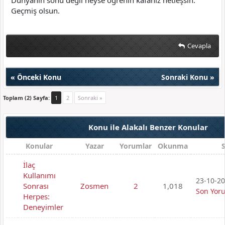
Dünyanın sonu değil neyse öğrenin kafanız netleşsin.
Geçmiş olsun.
Cevapla
«
Önceki Konu
Sonraki Konu
»
Toplam (2) Sayfa:
1
2
Sonraki »
Konu ile Alakalı Benzer Konular
Konular
Yazar
Yorumlar
Okunma
İlaç
Kullanımı
23-10-20
Sonrası
Zosmen
2
1,018
Son Yor
Herpes:
Deneyimler