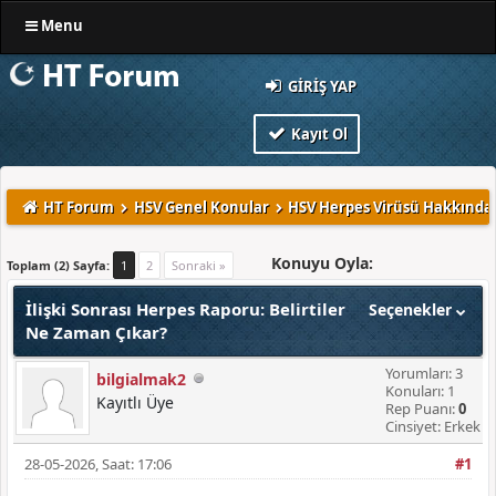
Menu
GIRIŞ YAP
Kayıt Ol
HT Forum
HSV Genel Konular
HSV Herpes Virüsü Hakkında 
Konuyu Oyla:
Toplam (2) Sayfa:
1
2
Sonraki »
İlişki Sonrası Herpes Raporu: Belirtiler
Seçenekler
Ne Zaman Çıkar?
Yorumları: 3
bilgialmak2
Konuları: 1
Kayıtlı Üye
Rep Puanı:
0
Cinsiyet: Erkek
28-05-2026, Saat: 17:06
#1