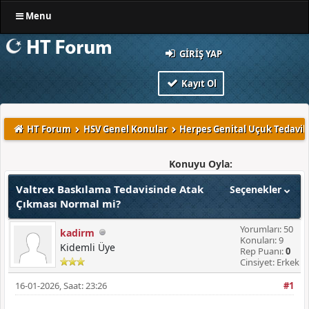
Menu
GIRIŞ YAP
Kayıt Ol
HT Forum
HSV Genel Konular
Herpes Genital Uçuk Tedavile
Konuyu Oyla:
Valtrex Baskılama Tedavisinde Atak
Seçenekler
Çıkması Normal mi?
Yorumları: 50
kadirm
Konuları: 9
Kidemli Üye
Rep Puanı:
0
Cinsiyet: Erkek
16-01-2026, Saat: 23:26
#1