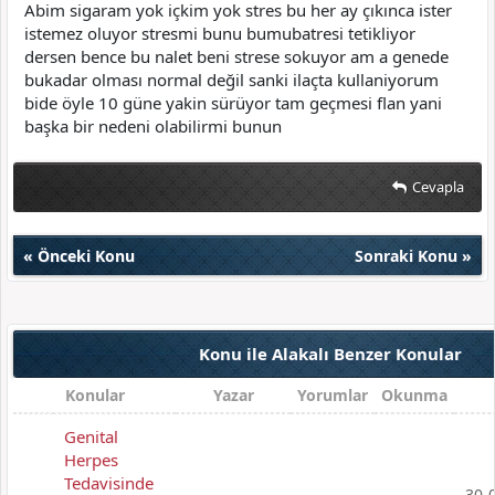
Abim sigaram yok içkim yok stres bu her ay çıkınca ister
istemez oluyor stresmi bunu bumubatresi tetikliyor
dersen bence bu nalet beni strese sokuyor am a genede
bukadar olması normal değil sanki ilaçta kullaniyorum
bide öyle 10 güne yakin sürüyor tam geçmesi flan yani
başka bir nedeni olabilirmi bunun
Cevapla
«
Önceki Konu
Sonraki Konu
»
Konu ile Alakalı Benzer Konular
Konular
Yazar
Yorumlar
Okunma
Genital
Herpes
Tedavisinde
30-0