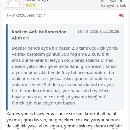
Rep Puanı:
9
Cinsiyet: Erkek
17-01-2026, Saat: 12:17
#2
kadirm Adlı Kullanıcıdan
(16-01-2026, Saat: 23:26)
Alıntı:
Dostlar bende ayda bir bazen 2 3 tane uçuk çıkıyordu
valtrex başladım günlük 500 mg ama 2.kutu bitti
ama düntekarar bi lezyon oldu biraz azalma olmadı
desem yalan olur genelde kullandığın sürece çıkmaz
diyorlar ama çıktı bende 6 ay bitince azalacakmı bu
ataklar ne dersiniz yoksa eskisi gibi mi olacak hani
anlarım senede 3 4 defa çıksa onada kabul de ayda
biri bitmeden öbürü başliyor napacam böyle ben
hayata bakış açım çok değişti yaşama isteğim 0
ölmek için dua ediyorum bazen
Kardeş yanlış bişeyler var önce stresini kontrol altına al
yokmuş gibi davran, bu gerçekten çok işe yarıyor sonrası
da sağlıklı yaşa, alkol sigara, yeme alışkanşıklarını değiştir.