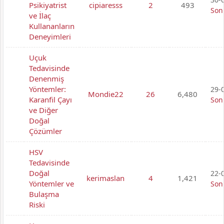
Psikiyatrist
cipiaresss
2
493
Son
ve İlaç
Kullananların
Deneyimleri
Uçuk
Tedavisinde
Denenmiş
Yöntemler:
29-0
Mondie22
26
6,480
Karanfil Çayı
Son
ve Diğer
Doğal
Çözümler
HSV
Tedavisinde
Doğal
22-0
kerimaslan
4
1,421
Yöntemler ve
Son
Bulaşma
Riski