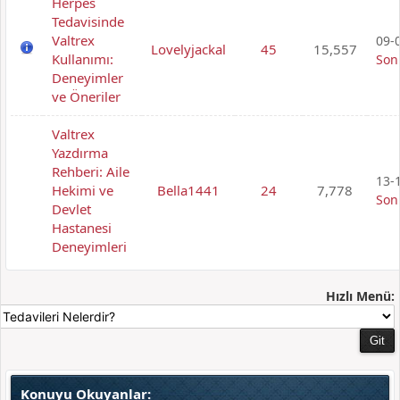
Herpes
Tedavisinde
Valtrex
09-0
Lovelyjackal
45
15,557
Kullanımı:
Son
Deneyimler
ve Öneriler
Valtrex
Yazdırma
Rehberi: Aile
13-1
Hekimi ve
Bella1441
24
7,778
Son
Devlet
Hastanesi
Deneyimleri
Hızlı Menü:
Konuyu Okuyanlar: