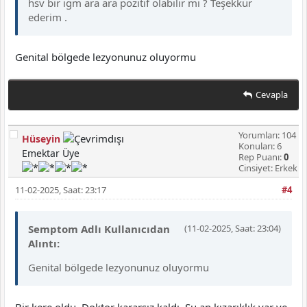
hsv bir igm ara ara pozitif olabilir mi ? Teşekkür
ederim .
Genital bölgede lezyonunuz oluyormu
Cevapla
Yorumları: 104
Hüseyin
Konuları: 6
Emektar Üye
Rep Puanı:
0
Cinsiyet: Erkek
11-02-2025, Saat: 23:17
#4
Semptom Adlı Kullanıcıdan
(11-02-2025, Saat: 23:04)
Alıntı:
Genital bölgede lezyonunuz oluyormu