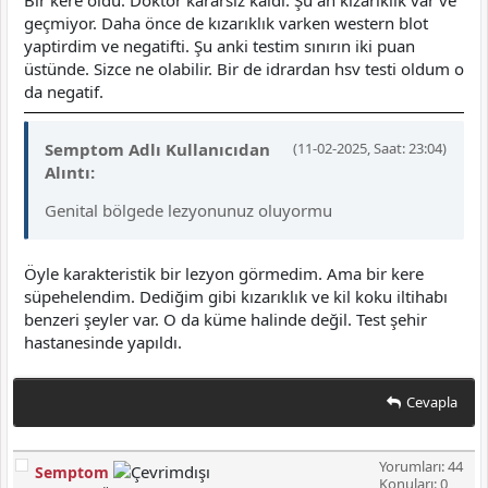
Bir kere oldu. Doktor kararsız kaldı. Şu an kızarıklık var ve
geçmiyor. Daha önce de kızarıklık varken western blot
yaptirdim ve negatifti. Şu anki testim sınırın iki puan
üstünde. Sizce ne olabilir. Bir de idrardan hsv testi oldum o
da negatif.
Semptom Adlı Kullanıcıdan
(11-02-2025, Saat: 23:04)
Alıntı:
Genital bölgede lezyonunuz oluyormu
Öyle karakteristik bir lezyon görmedim. Ama bir kere
süpehelendim. Dediğim gibi kızarıklık ve kil koku iltihabı
benzeri şeyler var. O da küme halinde değil. Test şehir
hastanesinde yapıldı.
Cevapla
Yorumları: 44
Semptom
Konuları: 0