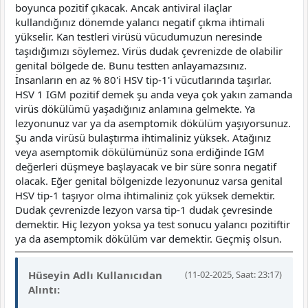
boyunca pozitif çıkacak. Ancak antiviral ilaçlar
kullandığınız dönemde yalancı negatif çıkma ihtimali
yükselir. Kan testleri virüsü vücudumuzun neresinde
taşıdığımızı söylemez. Virüs dudak çevrenizde de olabilir
genital bölgede de. Bunu testten anlayamazsınız.
İnsanların en az % 80'i HSV tip-1'i vücutlarında taşırlar.
HSV 1 IGM pozitif demek şu anda veya çok yakın zamanda
virüs dökülümü yaşadığınız anlamına gelmekte. Ya
lezyonunuz var ya da asemptomik dökülüm yaşıyorsunuz.
Şu anda virüsü bulaştırma ihtimaliniz yüksek. Atağınız
veya asemptomik dökülümünüz sona erdiğinde IGM
değerleri düşmeye başlayacak ve bir süre sonra negatif
olacak. Eğer genital bölgenizde lezyonunuz varsa genital
HSV tip-1 taşıyor olma ihtimaliniz çok yüksek demektir.
Dudak çevrenizde lezyon varsa tip-1 dudak çevresinde
demektir. Hiç lezyon yoksa ya test sonucu yalancı pozitiftir
ya da asemptomik dökülüm var demektir. Geçmiş olsun.
Hüseyin Adlı Kullanıcıdan
(11-02-2025, Saat: 23:17)
Alıntı: