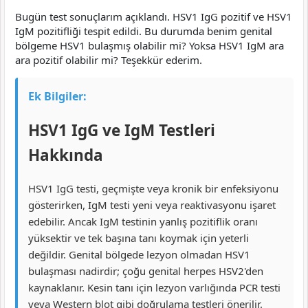
Bugün test sonuçlarım açıklandı. HSV1 IgG pozitif ve HSV1
IgM pozitifliği tespit edildi. Bu durumda benim genital
bölgeme HSV1 bulaşmış olabilir mi? Yoksa HSV1 IgM ara
ara pozitif olabilir mi? Teşekkür ederim.
Ek Bilgiler:
HSV1 IgG ve IgM Testleri
Hakkında
HSV1 IgG testi, geçmişte veya kronik bir enfeksiyonu
gösterirken, IgM testi yeni veya reaktivasyonu işaret
edebilir. Ancak IgM testinin yanlış pozitiflik oranı
yüksektir ve tek başına tanı koymak için yeterli
değildir. Genital bölgede lezyon olmadan HSV1
bulaşması nadirdir; çoğu genital herpes HSV2'den
kaynaklanır. Kesin tanı için lezyon varlığında PCR testi
veya Western blot gibi doğrulama testleri önerilir.