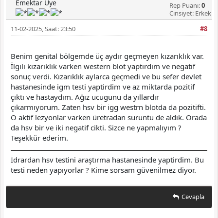
Emektar Üye
Rep Puanı:
0
Cinsiyet: Erkek
11-02-2025, Saat: 23:50
#8
Benim genital bölgemde üç aydır geçmeyen kızarıklık var.
İlgili kızarıklık varken western blot yaptirdim ve negatif
sonuç verdi. Kızarıklık aylarca geçmedi ve bu sefer devlet
hastanesinde igm testi yaptirdim ve az miktarda pozitif
çıktı ve hastaydım. Ağız ucugunu da yıllardır
çıkarmıyorum. Zaten hsv bir igg westrn blotda da pozitifti.
O aktif lezyonlar varken üretradan suruntu de aldık. Orada
da hsv bir ve iki negatif cikti. Sizce ne yapmalıyım ?
Teşekkür ederim.
İdrardan hsv testini araştırma hastanesinde yaptirdim. Bu
testi neden yapıyorlar ? Kime sorsam güvenilmez diyor.
Cevapla