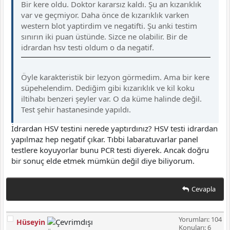
Bir kere oldu. Doktor kararsız kaldı. Şu an kızarıklık
var ve geçmiyor. Daha önce de kızarıklık varken
western blot yaptirdim ve negatifti. Şu anki testim
sınırın iki puan üstünde. Sizce ne olabilir. Bir de
idrardan hsv testi oldum o da negatif.
Öyle karakteristik bir lezyon görmedim. Ama bir kere
süpehelendim. Dediğim gibi kızarıklık ve kil koku
iltihabı benzeri şeyler var. O da küme halinde değil.
Test şehir hastanesinde yapıldı.
İdrardan HSV testini nerede yaptırdınız? HSV testi idrardan
yapılmaz hep negatif çıkar. Tıbbi labaratuvarlar panel
testlere koyuyorlar bunu PCR testi diyerek. Ancak doğru
bir sonuç elde etmek mümkün değil diye biliyorum.
Cevapla
Yorumları: 104
Hüseyin
Konuları: 6