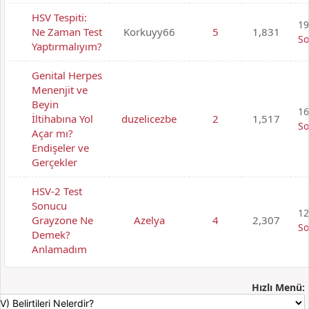
HSV Tespiti:
19
Ne Zaman Test
Korkuyy66
5
1,831
So
Yaptırmalıyım?
Genital Herpes
Menenjit ve
Beyin
16
İltihabına Yol
duzelicezbe
2
1,517
So
Açar mı?
Endişeler ve
Gerçekler
HSV-2 Test
Sonucu
12
Grayzone Ne
Azelya
4
2,307
So
Demek?
Anlamadım
Hızlı Menü: