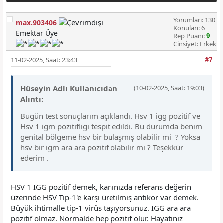
Yorumları: 130
max.903406
Konuları: 6
Emektar Üye
Rep Puanı:
9
Cinsiyet: Erkek
11-02-2025, Saat: 23:43
#7
Hüseyin Adlı Kullanıcıdan
(10-02-2025, Saat: 19:03)
Alıntı:
Bugün test sonuçlarım açıklandı. Hsv 1 igg pozitif ve
Hsv 1 igm pozitifligi tespit edildi. Bu durumda benim
genital bölgeme hsv bir bulaşmış olabilir mi ? Yoksa
hsv bir igm ara ara pozitif olabilir mi ? Teşekkür
ederim .
HSV 1 IGG pozitif demek, kanınızda referans değerin
üzerinde HSV Tip-1'e karşı üretilmiş antikor var demek.
Büyük ihtimalle tip-1 virüs taşıyorsunuz. IGG ara ara
pozitif olmaz. Normalde hep pozitif olur. Hayatınız