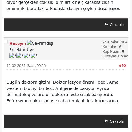
diyor gerçekten çok sıkıldım artık ne çıkacaksa çıksın
eminimki buradaki arkadaşlarda aynı şeyleri düşünüyor.
Cevapla
Yorumları: 104
Hüseyin
Konuları: 6
Emektar Üye
Rep Puanı:
0
Cinsiyet: Erkek
12-02-2025, Saat: 00:26
#10
Bugün doktora gittim. Doktor lezyon önemli dedi. Ama
western blot iyi bir test. Antijene de bakıyor. Ayrıca
dermatolog ve üroloji doktoru teste sıcak bakıyordu.
Enfeksiyon doktorları ise daha temkinli test konusunda.
Cevapla