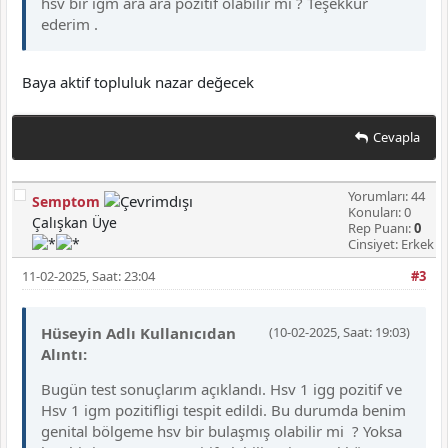
hsv bir igm ara ara pozitif olabilir mi ? Teşekkür
ederim .
Baya aktif topluluk nazar değecek
Cevapla
Yorumları: 44
Semptom
Konuları: 0
Çalışkan Üye
Rep Puanı:
0
Cinsiyet: Erkek
11-02-2025, Saat: 23:04
#3
Hüseyin Adlı Kullanıcıdan
(10-02-2025, Saat: 19:03)
Alıntı:
Bugün test sonuçlarım açıklandı. Hsv 1 igg pozitif ve
Hsv 1 igm pozitifligi tespit edildi. Bu durumda benim
genital bölgeme hsv bir bulaşmış olabilir mi ? Yoksa