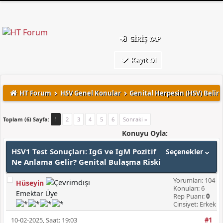
GIRIŞ YAP
Kayıt Ol
HT Forum
HSV Genel Konular
Genital Herpesin (HSV) Belirt
Toplam (6) Sayfa:
1
2
3
4
5
6
Sonraki »
Konuyu Oyla:
HSV1 Test Sonuçları: IgG ve IgM Pozitif
Seçenekler
Ne Anlama Gelir? Genital Bulaşma Riski
Yorumları: 104
Hüseyin
Konuları: 6
Emektar Üye
Rep Puanı:
0
Cinsiyet: Erkek
10-02-2025, Saat: 19:03
#1