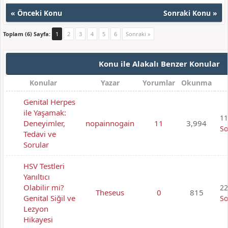
«
Önceki Konu
Sonraki Konu
»
Toplam (6) Sayfa:
1
2
3
4
5
6
Sonraki »
Konu ile Alakalı Benzer Konular
Konular
Yazar
Yorumlar
Okunma
Genital Herpes
ile Yaşamak:
11
Deneyimler,
nopainnogain
11
3,994
So
Tedavi ve
Sorular
HSV Testleri
Yanıltıcı
Olabilir mi?
22
Theseus
0
815
Genital Siğil ve
So
Lezyon
Hikayesi