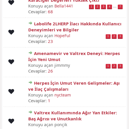
Karaciğer Değerleri Yüksek Çıktı
Konuyu açan
Bella1441
...
1
2
3
4
7
Cevaplar:
68
Labolife 2LHERP İlacı Hakkında Kullanıcı
Deneyimleri ve Bilgiler
Konuyu açan
HopeFul
1
2
3
Cevaplar:
23
Amenamevir ve Valtrex Deneyi: Herpes
İçin Yeni Umut
Konuyu açan jimmmy
1
2
3
Cevaplar:
26
Herpes İçin Umut Veren Gelişmeler: Aşı
ve İlaç Çalışmaları
Konuyu açan
nycteam
Cevaplar:
1
Valtrex Kullanımında Ağır Yan Etkiler:
Baş Ağrısı ve Unutkanlık
Konuyu açan ponçik