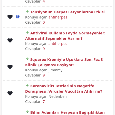
Cevaplar:
4
Tansiyonun Herpes Lezyonlarına Etkisi
Konuyu açan
antiherpes
Cevaplar:
0
Antiviral Kullanıp Fayda Görmeyenler:
Alternatif Seçenekler Var mı?
Konuyu açan
antiherpes
Cevaplar:
9
Squarex Kremiyle Uçuklara Son: Faz 3
Klinik Çalışması Başlıyor!
Konuyu açan jimmmy
Cevaplar:
9
Koronavirüs Testlerinin Negatife
Dönüşmesi: Virüsler Vücuttan Atılır mı?
Konuyu açan Nedenben
Cevaplar:
7
Bilim Adamları Herpesin Bağışıklıktan