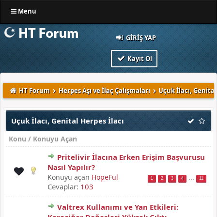
Menu
GIRIŞ YAP
Kayıt Ol
HT Forum
Herpes Aşı ve İlaç Çalışmaları
Uçuk İlacı, Genital
Uçuk İlacı, Genital Herpes İlacı
Konu
/
Konuyu Açan
Pritelivir İlacına Erken Erişim Başvurusu
Nasıl Yapılır?
Konuyu açan
HopeFul
...
1
2
3
4
11
Cevaplar:
103
Valtrex Kullanımı ve Yan Etkileri: