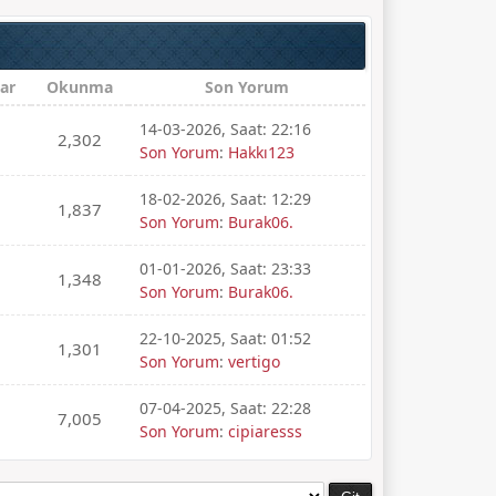
ar
Okunma
Son Yorum
14-03-2026, Saat: 22:16
2,302
Son Yorum
:
Hakkı123
18-02-2026, Saat: 12:29
1,837
Son Yorum
:
Burak06.
01-01-2026, Saat: 23:33
1,348
Son Yorum
:
Burak06.
22-10-2025, Saat: 01:52
1,301
Son Yorum
:
vertigo
07-04-2025, Saat: 22:28
7,005
Son Yorum
:
cipiaresss