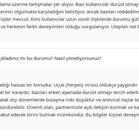
ma üzerine tartışmalar yer alıyor. Bazı kullanıcılar dürüst olma
erinin olgunlukla karşıladığını belirtiyor, ancak bazıları reddedi
şler mevcut. Kimi kullanıcılar uzun süreli ilişkilerde durumu gi
u ve herkesin farklı deneyimleri olduğu vurgulanıyor. Ulaşılan net
Açıkladınız mı bu durumu? Nasıl yönetiyorsunuz?
şadığı hassas bir konudur. Uçuk (herpes) virüsü oldukça yaygındı
 bir karardır; bazıları erken aşamada dürüst olmayı tercih ederken,
ak dışı dönemlerde bulaşma riski düşüktür ve antiviral ilaçlar bu r
ürdürebilir. Önemli olan, partnerinizle açık iletişim kurmak ve kar
abul edecek birini bulmak mümkündür. Bu bilgiler kişisel deneyiml