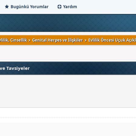
Bugünkü Yorumlar
Yardım
ilik, Cinsellik
Genital Herpes ve İlişkiler
Evlilik Öncesi Uçuk Açı
ve Tavsiyeler