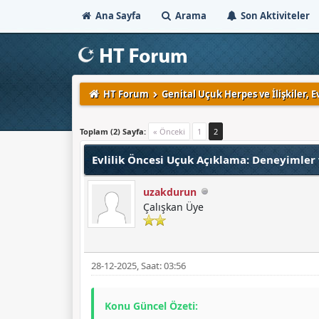
Ana Sayfa
Arama
Son Aktiviteler
HT Forum
Genital Uçuk Herpes ve İlişkiler, Evl
Derecelendirme: 0/5 - 0 oy
1
2
3
4
5
Toplam (2) Sayfa:
« Önceki
1
2
Evlilik Öncesi Uçuk Açıklama: Deneyimler 
uzakdurun
Çalışkan Üye
28-12-2025, Saat: 03:56
Konu Güncel Özeti: