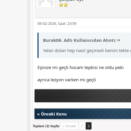
06-02-2026, Saat: 23:59
Burak06. Adlı Kullanıcıdan Alıntı:
Yalan dolan hep nasıl geçmedi benim tekte 
Eşinize mi geçti hocam tepkisi ne oldu peki
ayrıca lezyon varken mi geçti
«
Önceki Konu
Toplam (2) Sayfa:
« Önceki
1
2