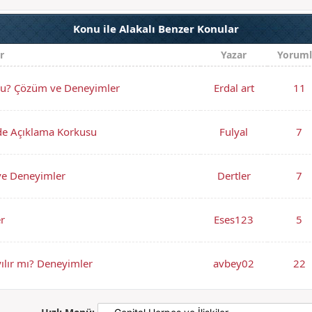
Konu ile Alakalı Benzer Konular
r
Yazar
Yoruml
 mu? Çözüm ve Deneyimler
Erdal art
11
erde Açıklama Korkusu
Fulyal
7
 ve Deneyimler
Dertler
7
er
Eses123
5
yılır mı? Deneyimler
avbey02
22