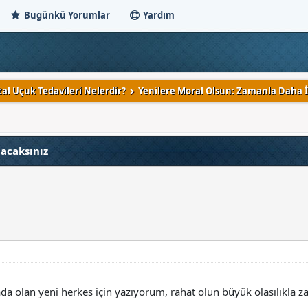
Bugünkü Yorumlar
Yardım
al Uçuk Tedavileri Nelerdir?
Yenilere Moral Olsun: Zamanla Daha İ
acaksınız
ada olan yeni herkes için yazıyorum, rahat olun büyük olasılıkla z