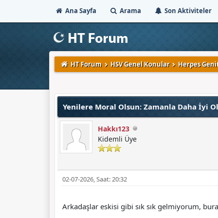
Ana Sayfa
Arama
Son Aktiviteler
HT Forum
HSV Genel Konular
Herpes Genit
Derecelendirme: 0/5 - 0 oy
1
2
3
4
5
Yenilere Moral Olsun: Zamanla Daha İyi Ol
Hakkı123
Kidemli Üye
02-07-2026, Saat: 20:32
Arkadaşlar eskisi gibi sık sık gelmiyorum, bur