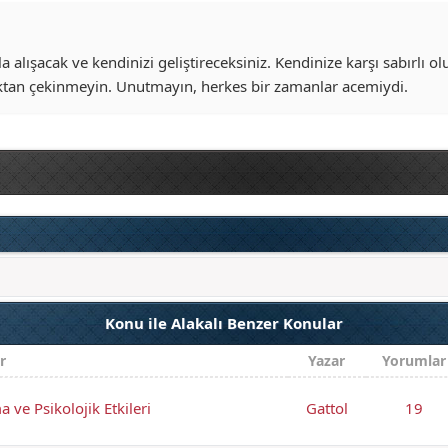
 alışacak ve kendinizi geliştireceksiniz. Kendinize karşı sabırlı ol
tan çekinmeyin. Unutmayın, herkes bir zamanlar acemiydi.
Konu ile Alakalı Benzer Konular
r
Yazar
Yorumlar
ve Psikolojik Etkileri
Gattol
19