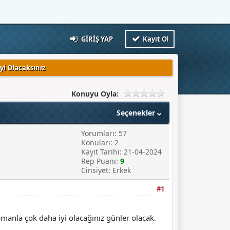
GIRIŞ YAP
Kayıt Ol
yi Olacaksınız
Konuyu Oyla:
Seçenekler
Yorumları: 57
Konuları: 2
Kayıt Tarihi: 21-04-2024
Rep Puanı:
9
Cinsiyet: Erkek
#1
amanla çok daha iyi olacağınız günler olacak.