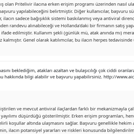
olan Pritelivir ilacına erken erişim programı üzerinden nasıl ulaşa
aşvuru yapılabileceğini belirtmiştir. Diğer kullanıcılar, başvuru sür
, ilacın sadece bağışıklık sistemi baskılanmış veya antiviral direnc
n randevu alınabileceği ve Hollanda'daki bir firmanın satış yapacağ
 ifade edilmiştir. Kullanım şekli (günlük mü, atak anında mı) merak
z kalmıştır. Genel olarak katılımcılar, bu ilacın herpes tedavisin
nı beklediğim, atakları azaltan ve bulaşıcılığı çok ciddi oranlar
u hakkında bilgi alabilir ve başvuru yapabilirsiniz. http://www.a
iştirilen ve mevcut antiviral ilaçlardan farklı bir mekanizmayla çalış
iral yayılımı düşürdüğü gösterilmiştir. Erken erişim programları,
n belirli koşullar altında ulaşmasını sağlar. Başvuru genellikle heki
in, ilacın potansiyel yararları ve riskleri konusunda bilgilendiril