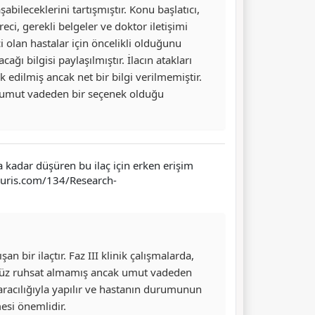
bileceklerini tartışmıştır. Konu başlatıcı,
eci, gerekli belgeler ve doktor iletişimi
i olan hastalar için öncelikli olduğunu
ı bilgisi paylaşılmıştır. İlacın atakları
 edilmiş ancak net bir bilgi verilmemiştir.
de umut vadeden bir seçenek olduğu
a kadar düşüren bu ilaç için erken erişim
icuris.com/134/Research-
an bir ilaçtır. Faz III klinik çalışmalarda,
 henüz ruhsat almamış ancak umut vadeden
m aracılığıyla yapılır ve hastanın durumunun
mesi önemlidir.