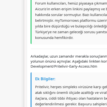
Forum kullanıcıları, henüz piyasaya çıkmamış 
Aicuris'in erken erişim linkini paylaşmış ve b
hakkında sorular sormuştur. Bazı kullanıcılar
belirtmiştir. myTomorrows platformu üzerinde
yılda bire düşürdüğü ve bulaşıcılığı önlediği
Türkiye'ye ne zaman geleceği sorusu yanıtsı
konusunda hemfikirdir.
Arkadaşlar, uzun zamandır merakla sonuçlanması
yolunun önünü açmışlar. Aşağıdaki linkten kon
Development/Pritelivir-Early-Access.htm
Ek Bilgiler:
Pritelivir, herpes simpleks virüsüne karşı gel
atak sıklığını önemli ölçüde azalttığı ve v
ilaçlara, ciddi tıbbi ihtiyacı olan hastaları
değerlendirilmesi gerekir. Başvuru sahiplerin