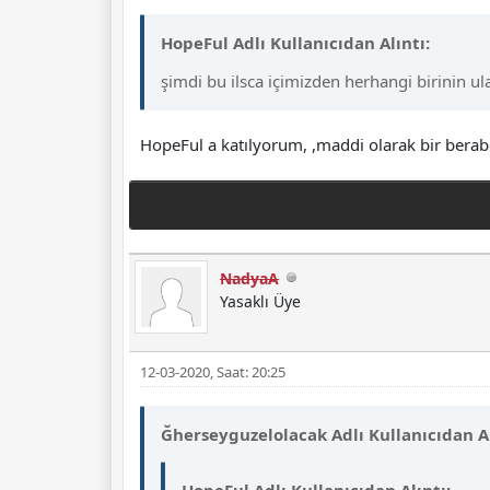
HopeFul Adlı Kullanıcıdan Alıntı:
şimdi bu ilsca içimizden herhangi birinin u
HopeFul a katılyorum, ,maddi olarak bir beraberl
NadyaA
Yasaklı Üye
12-03-2020, Saat: 20:25
Ğherseyguzelolacak Adlı Kullanıcıdan Al