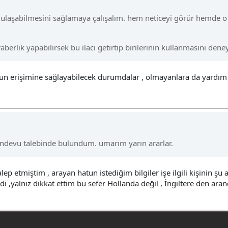
 ulaşabilmesini sağlamaya çalışalım. hem neticeyi görür hemde o k
erlik yapabilirsek bu ilacı getirtip birilerinin kullanmasını deney
nun erişimine sağlayabilecek durumdalar , olmayanlara da yardım edi
randevu talebinde bulundum. umarım yarın ararlar.
lep etmiştim , arayan hatun istediğim bilgiler işe ilgili kişinin şu
i ,yalnız dikkat ettim bu sefer Hollanda değil , İngiltere den a