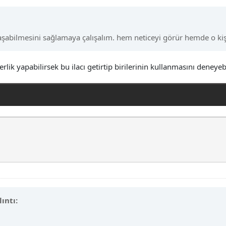
laşabilmesini sağlamaya çalışalım. hem neticeyi görür hemde o kişi
ik yapabilirsek bu ilacı getirtip birilerinin kullanmasını deneyebi
ıntı: