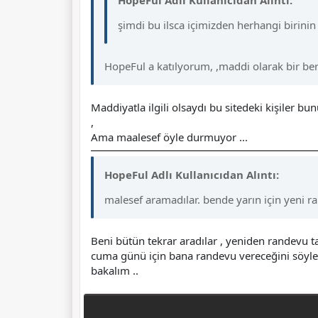
HopeFul Adlı Kullanıcıdan Alıntı:
şimdi bu ilsca içimizden herhangi birinin
HopeFul a katılyorum, ,maddi olarak bir berab
Maddiyatla ilgili olsaydı bu sitedeki kişiler bu
,
Ama maalesef öyle durmuyor ...
HopeFul Adlı Kullanıcıdan Alıntı:
malesef aramadılar. bende yarın için yeni 
Beni bütün tekrar aradılar , yeniden randevu ta
cuma günü için bana randevu vereceğini söyled
bakalım ..