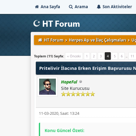
Ana Sayfa
Arama
Son Aktiviteler
HT Forum
Herpes Aşı ve İlaç Çalışmaları
Uç
Derecelendirme: 3/5 - 1 oy
1
2
3
4
5
Toplam (11) Sayfa:
« Önceki
1
2
3
4
5
6
..
11
Pritelivir İlacına Erken Erişim Başvurusu N
HopeFul
Site Kurucusu
11-03-2020, Saat: 13:24
Konu Güncel Özeti: