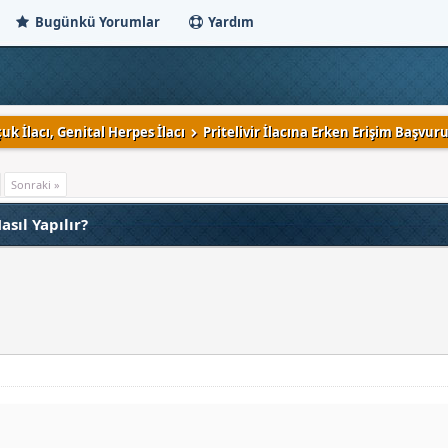
Bugünkü Yorumlar
Yardım
uk İlacı, Genital Herpes İlacı
Pritelivir İlacına Erken Erişim Başvuru
Sonraki »
asıl Yapılır?