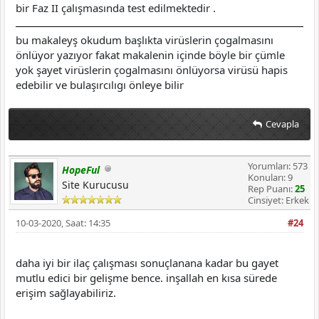
bir Faz II çalışmasında test edilmektedir .
bu makaleyş okudum başlıkta virüslerin çogalmasını
önlüyor yazıyor fakat makalenin içinde böyle bir çümle
yok şayet virüslerin çogalmasını önlüyorsa virüsü hapis
edebilir ve bulaşırcılıgı önleye bilir
Cevapla
Yorumları: 573
HopeFul
Konuları: 9
Site Kurucusu
Rep Puanı:
25
Cinsiyet: Erkek
10-03-2020, Saat: 14:35
#24
daha iyi bir ilaç çalışması sonuçlanana kadar bu gayet
mutlu edici bir gelişme bence. inşallah en kısa sürede
erişim sağlayabiliriz.