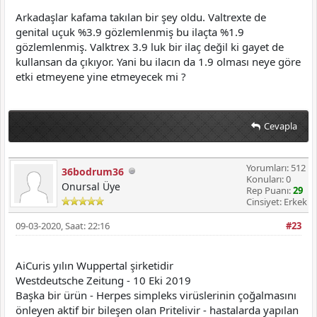
Arkadaşlar kafama takılan bir şey oldu. Valtrexte de
genital uçuk %3.9 gözlemlenmiş bu ilaçta %1.9
gözlemlenmiş. Valktrex 3.9 luk bir ilaç değil ki gayet de
kullansan da çıkıyor. Yani bu ilacın da 1.9 olması neye göre
etki etmeyene yine etmeyecek mi ?
Cevapla
Yorumları: 512
36bodrum36
Konuları: 0
Onursal Üye
Rep Puanı:
29
Cinsiyet: Erkek
09-03-2020, Saat: 22:16
#23
AiCuris yılın Wuppertal şirketidir
Westdeutsche Zeitung - 10 Eki 2019
Başka bir ürün - Herpes simpleks virüslerinin çoğalmasını
önleyen aktif bir bileşen olan Pritelivir - hastalarda yapılan