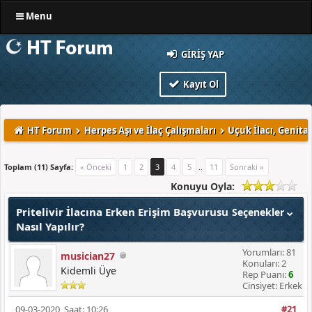
Menu
GIRIŞ YAP
Kayıt Ol
HT Forum
Herpes Aşı ve İlaç Çalışmaları
Uçuk İlacı, Genital
Toplam (11) Sayfa:
« Önceki
1
2
3
4
5
..
11
Sonraki »
Konuyu Oyla:
Pritelivir İlacına Erken Erişim Başvurusu
Seçenekler
Nasıl Yapılır?
Yorumları: 81
musician27
Konuları: 2
Kidemli Üye
Rep Puanı:
6
Cinsiyet: Erkek
09-03-2020, Saat: 10:26
#21