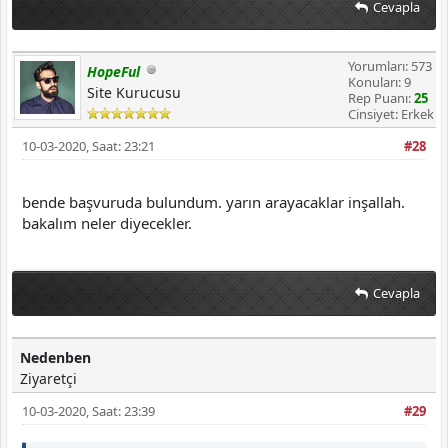
Cevapla
Yorumları: 573
HopeFul
Konuları: 9
Site Kurucusu
Rep Puanı:
25
Cinsiyet: Erkek
10-03-2020, Saat: 23:21
#28
bende başvuruda bulundum. yarın arayacaklar inşallah.
bakalım neler diyecekler.
Cevapla
Nedenben
Ziyaretçi
10-03-2020, Saat: 23:39
#29