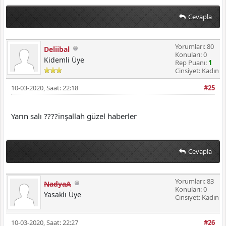
Cevapla
Yorumları: 80
Deliibal
Konuları: 0
Kidemli Üye
Rep Puanı:
1
Cinsiyet: Kadın
10-03-2020, Saat: 22:18
#25
Yarın salı ????inşallah güzel haberler
Cevapla
Yorumları: 83
NadyaA
Konuları: 0
Yasaklı Üye
Cinsiyet: Kadın
10-03-2020, Saat: 22:27
#26