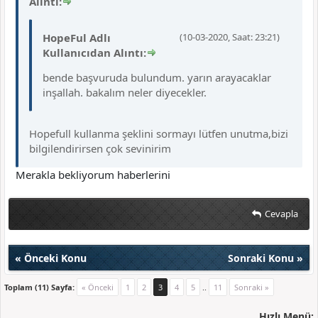
Alıntı:
HopeFul Adlı
(10-03-2020, Saat: 23:21)
Kullanıcıdan Alıntı:
bende başvuruda bulundum. yarın arayacaklar
inşallah. bakalım neler diyecekler.
Hopefull kullanma şeklini sormayı lütfen unutma,bizi
bilgilendirirsen çok sevinirim
Merakla bekliyorum haberlerini
Cevapla
«
Önceki Konu
Sonraki Konu
»
Toplam (11) Sayfa:
« Önceki
1
2
3
4
5
..
11
Sonraki »
Hızlı Menü: