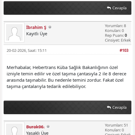
Cevapla
Yorumları: 8
İbrahim Ş
Konuları: 0
Kayıtlı Üye
Rep Puanı:
0
Cinsiyet: Erkek
20-02-2026, Saat: 15:11
#103
Merhabalar, Hebertrans Küba Sağlık Bakanlığının özel
izniyle temin edilir ve özel taşıma çantasıyla 2 ile 8 derece
arasında taşınabilir. Bu nedenle temini zordur. Fakat özel
taşıma çantalarıyla tedarik edilebiliyor.
Cevapla
Yorumları: 51
Burak06.
Konuları: 0
Yasaklı Üye
Cinsiyet: Erkek