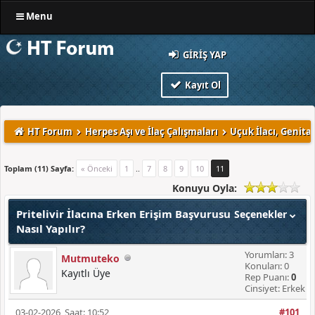
Menu
GIRIŞ YAP
Kayıt Ol
HT Forum
Herpes Aşı ve İlaç Çalışmaları
Uçuk İlacı, Genital
Toplam (11) Sayfa:
« Önceki
1
..
7
8
9
10
11
Konuyu Oyla:
Pritelivir İlacına Erken Erişim Başvurusu
Seçenekler
Nasıl Yapılır?
Yorumları: 3
Mutmuteko
Konuları: 0
Kayıtlı Üye
Rep Puanı:
0
Cinsiyet: Erkek
03-02-2026, Saat: 10:52
#101