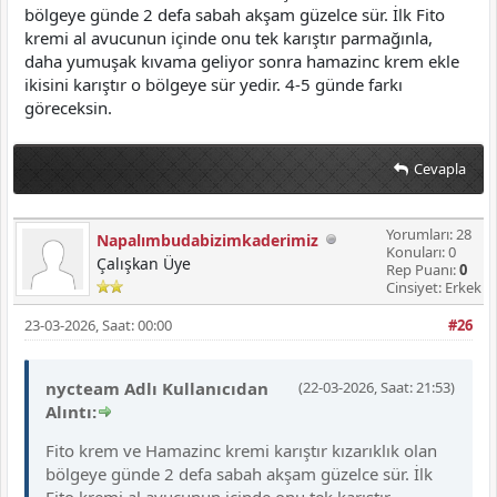
bölgeye günde 2 defa sabah akşam güzelce sür. İlk Fito
kremi al avucunun içinde onu tek karıştır parmağınla,
daha yumuşak kıvama geliyor sonra hamazinc krem ekle
ikisini karıştır o bölgeye sür yedir. 4-5 günde farkı
göreceksin.
Cevapla
Yorumları: 28
Napalımbudabizimkaderimiz
Konuları: 0
Çalışkan Üye
Rep Puanı:
0
Cinsiyet: Erkek
23-03-2026, Saat: 00:00
#26
nycteam Adlı Kullanıcıdan
(22-03-2026, Saat: 21:53)
Alıntı:
Fito krem ve Hamazinc kremi karıştır kızarıklık olan
bölgeye günde 2 defa sabah akşam güzelce sür. İlk
Fito kremi al avucunun içinde onu tek karıştır