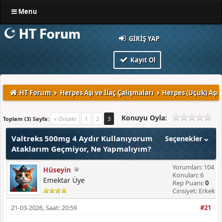
Menu
GIRIŞ YAP
Kayıt Ol
HT Forum
Herpes Aşı ve İlaç Çalışmaları
Herpes (Uçuk) Aşı
Konuyu Oyla:
Toplam (3) Sayfa:
« Önceki
1
2
3
Valtreks 500mg 4 Aydır Kullanıyorum
Seçenekler
Ataklarım Geçmiyor, Ne Yapmalıyım?
Yorumları: 104
Hüseyin
Konuları: 6
Emektar Üye
Rep Puanı:
0
Cinsiyet: Erkek
21-03-2026, Saat: 20:59
#21