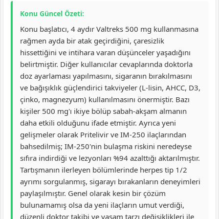
Konu Güncel Özeti:
Konu başlatıcı, 4 aydır Valtreks 500 mg kullanmasına
rağmen ayda bir atak geçirdiğini, çaresizlik
hissettiğini ve intihara varan düşünceler yaşadığını
belirtmiştir. Diğer kullanıcılar cevaplarında doktorla
doz ayarlaması yapılmasını, sigaranın bırakılmasını
ve bağışıklık güçlendirici takviyeler (L-lisin, AHCC, D3,
çinko, magnezyum) kullanılmasını önermiştir. Bazı
kişiler 500 mg'ı ikiye bölüp sabah-akşam almanın
daha etkili olduğunu ifade etmiştir. Ayrıca yeni
gelişmeler olarak Pritelivir ve IM-250 ilaçlarından
bahsedilmiş; IM-250'nin bulaşma riskini neredeyse
sıfıra indirdiği ve lezyonları %94 azalttığı aktarılmıştır.
Tartışmanın ilerleyen bölümlerinde herpes tip 1/2
ayrımı sorgulanmış, sigarayı bırakanların deneyimleri
paylaşılmıştır. Genel olarak kesin bir çözüm
bulunamamış olsa da yeni ilaçların umut verdiği,
düzenli doktor takibi ve yaşam tarzı değişiklikleri ile