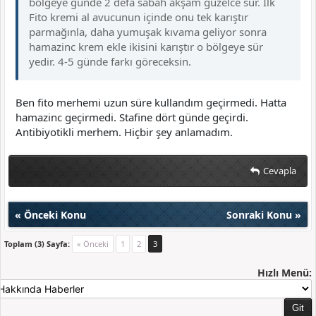
bölgeye günde 2 defa sabah akşam güzelce sür. İlk
Fito kremi al avucunun içinde onu tek karıştır
parmağınla, daha yumuşak kıvama geliyor sonra
hamazinc krem ekle ikisini karıştır o bölgeye sür
yedir. 4-5 günde farkı göreceksin.
Ben fito merhemi uzun süre kullandım geçirmedi. Hatta
hamazinc geçirmedi. Stafine dört günde geçirdi.
Antibiyotikli merhem. Hiçbir şey anlamadım.
Cevapla
«
Önceki Konu
Sonraki Konu
»
Toplam (3) Sayfa:
« Önceki
1
2
3
Hızlı Menü: