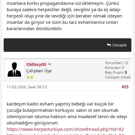
insanlara korku propagandasına sürüklemeyin. Çünkü
buraya sadece herpesliler değil, sevgilisi ya da eş adayı
herpesli olup yine de sevdiği için beraber olmak isteyen
insanlar da giriyor ve sizin bu tarz evhamlarınız onları
kararlarından döndürebilir.
Cevapla
Yorumları: 12
Oldboy00
Konuları: 0
Çalışkan Üye
Rep Puanı:
0
Cinsiyet: Erkek
11-02-2026, Saat: 06:13
#23
kardeşim kadın evham yapmış bebeği var küçük bir
çocuğa bulaştırmaktan korkuyor. sakin ol sen okumak
istemiyorsan okuma haklısın ama maalesef senin de siteyi
okumadığını görüyorum
https://www.herpesturkiye.com/showthread.php?tid=82