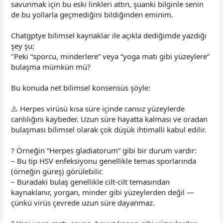
savunmak için bu eski linkleri attın, şuanki bilginle senin
de bu yollarla geçmediğini bildiğinden eminim.
Chatgptye bilimsel kaynaklar ile açıkla dediğimde yazdığı
şey şu;
"Peki “sporcu, minderlere” veya “yoga matı gibi yüzeylere”
bulaşma mümkün mü?
Bu konuda net bilimsel konsensüs şöyle:
⚠️ Herpes virüsü kısa süre içinde cansız yüzeylerde
canlılığını kaybeder. Uzun süre hayatta kalması ve oradan
bulaşması bilimsel olarak çok düşük ihtimalli kabul edilir.
? Örneğin “Herpes gladiatorum” gibi bir durum vardır:
– Bu tip HSV enfeksiyonu genellikle temas sporlarında
(örneğin güreş) görülebilir.
– Buradaki bulaş genellikle cilt-cilt temasından
kaynaklanır, yorgan, minder gibi yüzeylerden değil —
çünkü virüs çevrede uzun süre dayanmaz.