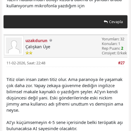
kullanıyorum mikrofonla yazdığım için
Cevapla
Yorumları: 32
uzakdurun
Konuları: 1
Çalışkan Üye
Rep Puanı:
2
Cinsiyet: Erkek
11-02-2026, Saat: 22:48
#27
Titiz olan insan zaten titiz olur. Ama paranoya ile yaşamak
çok daha zor. Yapay zekaya güvenme dediğin ingilizce
bilimsel makale kaynaklı o yazdığım şeyler. AI'yın kendi
düşüncesi değil yani. Eski gönderilerinde eski nickim
jimmy ama kullanıcı adı şifremi unuttum vs demişsin ama
neyse.
AI'yı küçümsemeyin 4-5 sene içerisinde belki teröpatik aşı
bulunacaksa AI sayesinde olacaktır.