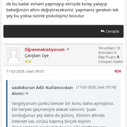
de bu kadar evham yapmayıp elinizde kolay yalayıp
bebeğinizin altını değiştireceksiniz. yapmanız gereken tek
şey bu yoksa sizinle psikolojiniz bozulur
Cevapla
Yorumları: 16
Öğrenmekistiyorum
Konuları: 4
Çalışkan Üye
Rep Puanı:
0
Cinsiyet: Kadın
11-02-2026, Saat: 09:37
#24
uzakdurun Adlı Kullanıcıdan
(11-02-2026, Saat: 05:18)
Alıntı:
Yargılıyorum çünkü benzer bir konu daha açmıştınız.
Ele herpes geçmesiyle alakalı sanırım. Şuan
sorduğunuz şey daha da gülünç. Elinizin altında
internet var, virüsü kapmış birçok kişinin
deneyimlerini paylaştığı burası gibi platform var,