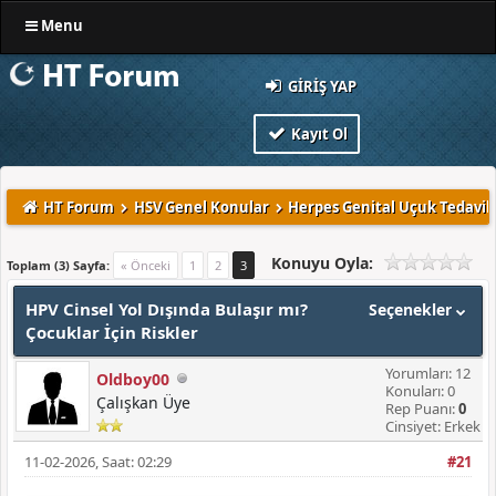
Menu
GIRIŞ YAP
Kayıt Ol
HT Forum
HSV Genel Konular
Herpes Genital Uçuk Tedavile
Konuyu Oyla:
Toplam (3) Sayfa:
« Önceki
1
2
3
HPV Cinsel Yol Dışında Bulaşır mı?
Seçenekler
Çocuklar İçin Riskler
Yorumları: 12
Oldboy00
Konuları: 0
Çalışkan Üye
Rep Puanı:
0
Cinsiyet: Erkek
11-02-2026, Saat: 02:29
#21