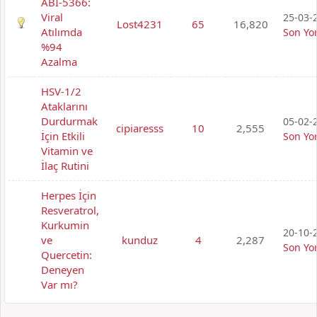
ABI-5366:
Viral
25-03-2
Lost4231
65
16,820
Atılımda
Son Yo
%94
Azalma
HSV-1/2
Ataklarını
Durdurmak
05-02-2
cipiaresss
10
2,555
İçin Etkili
Son Yo
Vitamin ve
İlaç Rutini
Herpes İçin
Resveratrol,
Kurkumin
20-10-2
ve
kunduz
4
2,287
Son Yo
Quercetin:
Deneyen
Var mı?