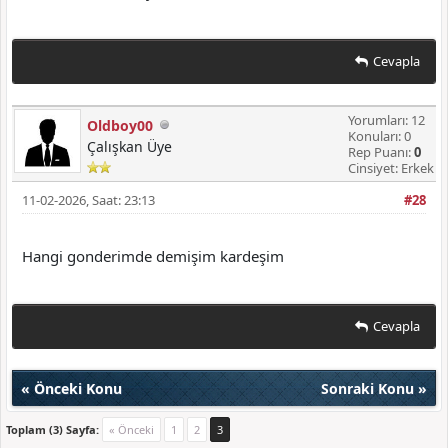
Cevapla
Yorumları: 12
Oldboy00
Konuları: 0
Çalışkan Üye
Rep Puanı:
0
Cinsiyet: Erkek
11-02-2026, Saat: 23:13
#28
Hangi gonderimde demişim kardeşim
Cevapla
«
Önceki Konu
Sonraki Konu
»
Toplam (3) Sayfa:
« Önceki
1
2
3