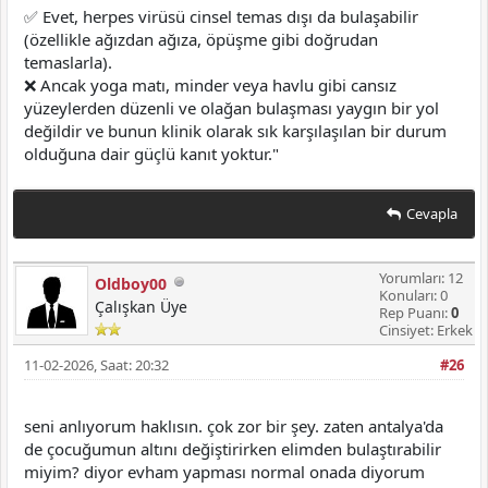
✅ Evet, herpes virüsü cinsel temas dışı da bulaşabilir
(özellikle ağızdan ağıza, öpüşme gibi doğrudan
temaslarla).
❌ Ancak yoga matı, minder veya havlu gibi cansız
yüzeylerden düzenli ve olağan bulaşması yaygın bir yol
değildir ve bunun klinik olarak sık karşılaşılan bir durum
olduğuna dair güçlü kanıt yoktur."
Cevapla
Yorumları: 12
Oldboy00
Konuları: 0
Çalışkan Üye
Rep Puanı:
0
Cinsiyet: Erkek
11-02-2026, Saat: 20:32
#26
seni anlıyorum haklısın. çok zor bir şey. zaten antalya'da
de çocuğumun altını değiştirirken elimden bulaştırabilir
miyim? diyor evham yapması normal onada diyorum