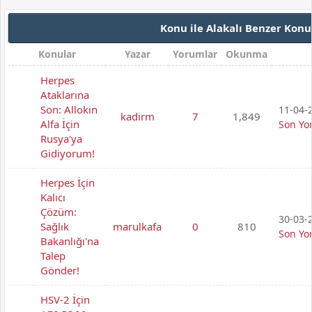
Konu ile Alakalı Benzer Konu
Konular
Yazar
Yorumlar
Okunma
Herpes
Ataklarına
Son: Allokin
11-04-2
kadirm
7
1,849
Alfa İçin
Son Yo
Rusya'ya
Gidiyorum!
Herpes İçin
Kalıcı
Çözüm:
30-03-2
Sağlık
marulkafa
0
810
Son Yo
Bakanlığı'na
Talep
Gönder!
HSV-2 İçin