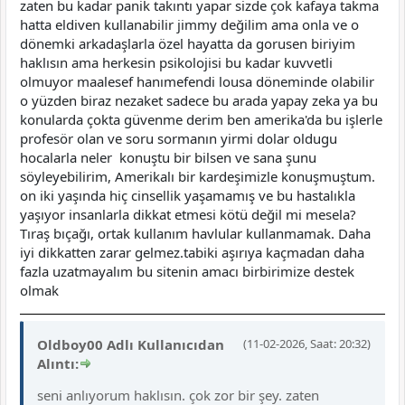
zaten bu kadar panik takıntı yapar sizde çok kafaya takma
hatta eldiven kullanabilir jimmy değilim ama onla ve o
dönemki arkadaşlarla özel hayatta da gorusen biriyim
haklısın ama herkesin psikolojisi bu kadar kuvvetli
olmuyor maalesef hanımefendi lousa döneminde olabilir
o yüzden biraz nezaket sadece bu arada yapay zeka ya bu
konularda çokta güvenme derim ben amerika'da bu işlerle
profesör olan ve soru sormanın yirmi dolar oldugu
hocalarla neler konuştu bir bilsen ve sana şunu
söyleyebilirim, Amerikalı bir kardeşimizle konuşmuştum.
on iki yaşında hiç cinsellik yaşamamış ve bu hastalıkla
yaşıyor i̇nsanlarla dikkat etmesi kötü değil mi mesela?
Tıraş bıçağı, ortak kullanım havlular kullanmamak. Daha
iyi dikkatten zarar gelmez.tabiki aşırıya kaçmadan daha
fazla uzatmayalım bu sitenin amacı birbirimize destek
olmak
Oldboy00 Adlı Kullanıcıdan
(11-02-2026, Saat: 20:32)
Alıntı:
seni anlıyorum haklısın. çok zor bir şey. zaten