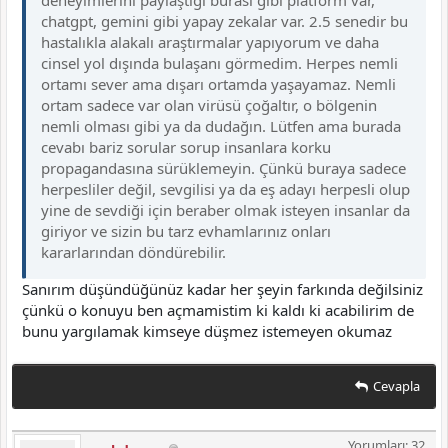
chatgpt, gemini gibi yapay zekalar var. 2.5 senedir bu
hastalıkla alakalı araştırmalar yapıyorum ve daha
cinsel yol dışında bulaşanı görmedim. Herpes nemli
ortamı sever ama dışarı ortamda yaşayamaz. Nemli
ortam sadece var olan virüsü çoğaltır, o bölgenin
nemli olması gibi ya da dudağın. Lütfen ama burada
cevabı bariz sorular sorup insanlara korku
propagandasına sürüklemeyin. Çünkü buraya sadece
herpesliler değil, sevgilisi ya da eş adayı herpesli olup
yine de sevdiği için beraber olmak isteyen insanlar da
giriyor ve sizin bu tarz evhamlarınız onları
kararlarından döndürebilir.
Sanırım düşündüğünüz kadar her şeyin farkında değilsiniz
çünkü o konuyu ben açmamistim ki kaldı ki acabilirim de
bunu yargılamak kimseye düşmez istemeyen okumaz
Cevapla
Yorumları: 32