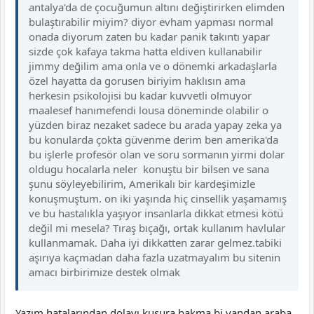
antalya'da de çocuğumun altını değiştirirken elimden
bulaştırabilir miyim? diyor evham yapması normal
onada diyorum zaten bu kadar panik takıntı yapar
sizde çok kafaya takma hatta eldiven kullanabilir
jimmy değilim ama onla ve o dönemki arkadaşlarla
özel hayatta da gorusen biriyim haklısın ama
herkesin psikolojisi bu kadar kuvvetli olmuyor
maalesef hanımefendi lousa döneminde olabilir o
yüzden biraz nezaket sadece bu arada yapay zeka ya
bu konularda çokta güvenme derim ben amerika'da
bu işlerle profesör olan ve soru sormanın yirmi dolar
oldugu hocalarla neler konuştu bir bilsen ve sana
şunu söyleyebilirim, Amerikalı bir kardeşimizle
konuşmuştum. on iki yaşında hiç cinsellik yaşamamış
ve bu hastalıkla yaşıyor i̇nsanlarla dikkat etmesi kötü
değil mi mesela? Tıraş bıçağı, ortak kullanım havlular
kullanmamak. Daha iyi dikkatten zarar gelmez.tabiki
aşırıya kaçmadan daha fazla uzatmayalım bu sitenin
amacı birbirimize destek olmak
Yazım hatalarından dolayı kusura bakma bi yandan araba