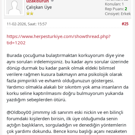
uzakdurun
Konuları: 1
Çalışkan Üye
Rep Puanı:
2
Cinsiyet: Erkek
11-02-2026, Saat: 15:57
#25
https://www.herpesturkiye.com/showthread.php?
tid=1202
Burada çocuğuma bulaştırmaktan korkuyorum diye yine
aynı soruları irdelemişsiniz. bu kadar aynı sorular üzerinde
dönüp durmak bu kadar panik olmak eldeki bilimsel
verilere rağmen kusura bakmayın ama psikolojik olarak
fazla pimpirikli ve evhamlı olduğunuzun göstergesi.
Yardımcı olmakla alakalı bir sıkıntım yok ama insanların da
korku seline kaptırılmasını doğru bulmuyorum yukarıda
yazdığım sebeplerden ötürü.
@Oldboy00 jimmmy idi sanırım eski nickin ve en bilinçli
forumdaki kişilerden birisin, ilk üye olduğumda senin
açtığın başlıkların, sorguladığın ve denediğin yöntemlerin
çok yardımı dokundu. Bence konu başlığı açanı nezaketen