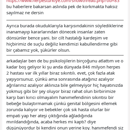
https://www.herpesturkiye.com/showthread.php?tid=83
bu haberlere bakarsan aslında pek de korkmakta haksız
sayılmaz ne dersin
Ayrıca burada okuduklarıyla karşısındakinin söylediklerine
inanamayıp kararlarından dönecek insanlar zaten
dönsünler bence yani. bir cilt hastalığı kardeşim ve
hiçbirimiz de suçlu değiliz kendimizi kabullendirme gibi
bir çabamız yok, şükürler olsun.
arkadaşlar ben de bu psikolojilerin birçoğunu atlattım ve o
kadar boş geliyor ki şu anda dünyada 846 milyon herpes
2 hastası var ilk yıllar biraz sıkıntılı. evet, çok fazla atak
yaşıyorsunuz. çünkü ama sonrasında atağınız azalıyor
ağrılarınız azalıyor aklınıza bile gelmeyiyor hiç hayatınızda
yokmuş gibi bir şey oluyor biraz rahat olun birbirimize
karşı bari kırıcı olmayalım hanımefendinin sıkıntısı bir
bebeğe bulaştırmamak çünkü genital bölgesini ellemek
zorunda kalıyor ve bebekler çok sık hasta olurlar bir
empati yap her ateşi çıktığında ağladığında
mırıldandığında, acaba herkes mi kaptı? diye
düşünüyordur bi kendini onun yerine koy. hanımefendi siz