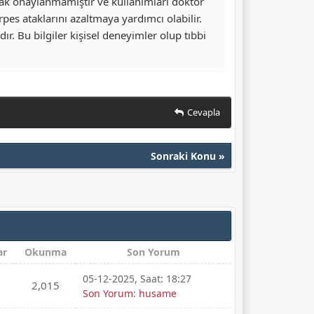
rak onaylanmamıştır ve kullanımları doktor
pes ataklarını azaltmaya yardımcı olabilir.
ıdır. Bu bilgiler kişisel deneyimler olup tıbbi
Cevapla
Sonraki Konu
»
ar
Okunma
Son Yorum
05-12-2025, Saat: 18:27
2,015
Son Yorum
:
husame