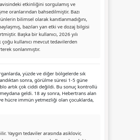
avisindeki etkinliğini sorgulamış ve
eşme oranlarından bahsedilmiştir. Bazı
ürünlerin bilimsel olarak kanıtlanmadığını,
aylaşmış, bazıları yan etki ve dozaj bilgisi
tmiştir. Başka bir kullanıcı, 2026 yılı
k çoğu kullanıcı mevcut tedavilerden
terek sonlanmıştır.
rganlarda, yüzde ve diğer bölgelerde sık
landıktan sonra, görülme süresi 1-5 güne
o artık çok ciddi değildi. Bu sonuç kontrollü
a meydana geldi. 18 ay sonra, Hebertrans alan
 ve hücre immün yetmezliği olan çocuklarda,
lir. Yaygın tedaviler arasında asiklovir,