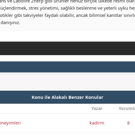
rans ve Labolife 2herp gibi ürünler henüz birçok ülkede resmi ola
güçlendirmek, stres yönetimi, sağlıklı beslenme ve yeterli uyku her
otikler gibi takviyeler faydalı olabilir, ancak bilimsel kanıtlar sınırl
 danışınız.
Konu ile Alakalı Benzer Konular
Yazar
Yoruml
eneyimleri
kadirm
8