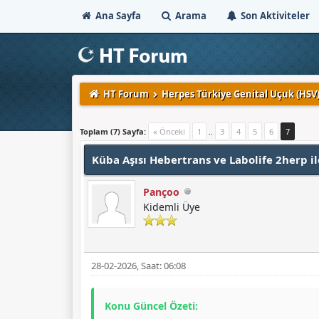
Ana Sayfa
Arama
Son Aktiviteler
HT Forum
Herpes Türkiye Genital Uçuk (HS
Derecelendirme: 4/5 - 1 oy
1
2
3
4
5
Toplam (7) Sayfa:
« Önceki
1
..
3
4
5
6
7
Küba Aşısı Hebertrans ve Labolife 2herp
Pançoo
Kidemli Üye
28-02-2026, Saat: 06:08
Konu Güncel Özeti: