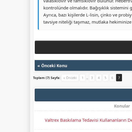
valasiklovir ve famsiklovir bulunur. Hebert
kontrolünde olmalıdır. Bağışıklık sistemini 
Ayrıca, bazı kişilerde L-lisin, çinko ve probiy
tavsiye niteliği taşımaz, mutlaka hekiminize
«
Önceki Konu
Toplam (7) Sayfa:
« Önceki
1
..
3
4
5
6
7
Konular
Valtrex Baskılama Tedavisi Kullananların D