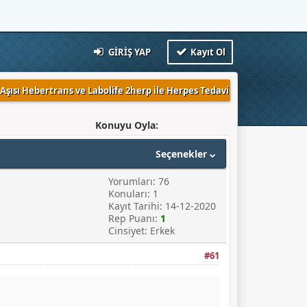
GIRIŞ YAP
Kayıt Ol
Aşısı Hebertrans ve Labolife 2herp ile Herpes Tedavisi Mümkün mü?
Konuyu Oyla:
Seçenekler
Yorumları: 76
Konuları: 1
Kayıt Tarihi: 14-12-2020
Rep Puanı:
1
Cinsiyet: Erkek
#61