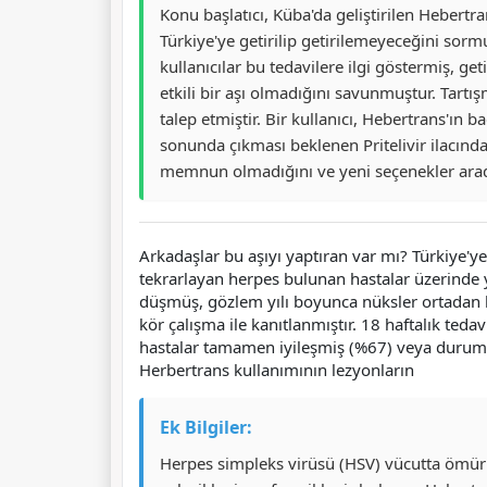
Konu başlatıcı, Küba'da geliştirilen Hebertr
Türkiye'ye getirilip getirilemeyeceğini sorm
kullanıcılar bu tedavilere ilgi göstermiş, ge
etkili bir aşı olmadığını savunmuştur. Tartışm
talep etmiştir. Bir kullanıcı, Hebertrans'ın b
sonunda çıkması beklenen Pritelivir ilacınd
memnun olmadığını ve yeni seçenekler aradığı
Arkadaşlar bu aşıyı yaptıran var mı? Türkiye'y
tekrarlayan herpes bulunan hastalar üzerinde 
düşmüş, gözlem yılı boyunca nüksler ortadan k
kör çalışma ile kanıtlanmıştır. 18 haftalık te
hastalar tamamen iyileşmiş (%67) veya duruml
Herbertrans kullanımının lezyonların
Ek Bilgiler:
Herpes simpleks virüsü (HSV) vücutta ömür boyu