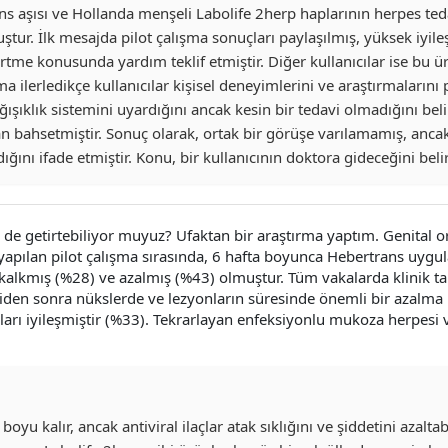
ans aşısı ve Hollanda menşeli Labolife 2herp haplarının herpes ted
uştur. İlk mesajda pilot çalışma sonuçları paylaşılmış, yüksek iyil
tirtme konusunda yardım teklif etmiştir. Diğer kullanıcılar ise bu 
a ilerledikçe kullanıcılar kişisel deneyimlerini ve araştırmalarını p
ağışıklık sistemini uyardığını ancak kesin bir tedavi olmadığını belir
an bahsetmiştir. Sonuç olarak, ortak bir görüşe varılamamış, anca
nı ifade etmiştir. Konu, bir kullanıcının doktora gideceğini belir
e de getirtebiliyor muyuz? Ufaktan bir araştırma yaptım. Genital o
yapılan pilot çalışma sırasında, 6 hafta boyunca Hebertrans uygu
alkmış (%28) ve azalmış (%43) olmuştur. Tüm vakalarda klinik tabl
daviden sonra nükslerde ve lezyonların süresinde önemli bir azalm
arı iyileşmiştir (%33). Tekrarlayan enfeksiyonlu mukoza herpesi
 kalır, ancak antiviral ilaçlar atak sıklığını ve şiddetini azaltabi