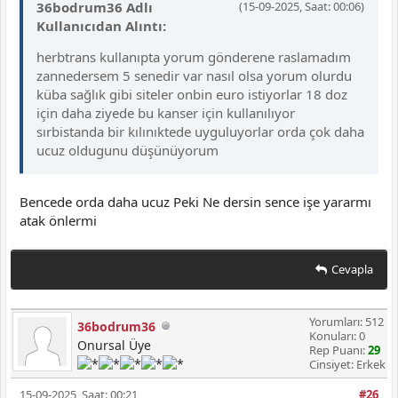
36bodrum36 Adlı
(15-09-2025, Saat: 00:06)
Kullanıcıdan Alıntı:
herbtrans kullanıpta yorum gönderene raslamadım
zannedersem 5 senedir var nasıl olsa yorum olurdu
küba sağlık gibi siteler onbin euro istiyorlar 18 doz
için daha ziyede bu kanser için kullanılıyor
sırbistanda bir kılınıktede uyguluyorlar orda çok daha
ucuz oldugunu düşünüyorum
Bencede orda daha ucuz Peki Ne dersin sence işe yararmı
atak önlermi
Cevapla
Yorumları: 512
36bodrum36
Konuları: 0
Onursal Üye
Rep Puanı:
29
Cinsiyet: Erkek
15-09-2025, Saat: 00:21
#26