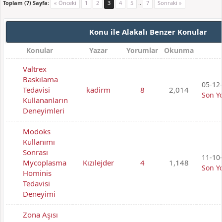
Toplam (7) Sayfa:
« Önceki
1
2
3
4
5
..
7
Sonraki »
Konu ile Alakalı Benzer Konular
Konular
Yazar
Yorumlar
Okunma
Valtrex
Baskılama
05-12-
Tedavisi
kadirm
8
2,014
Son Y
Kullananların
Deneyimleri
Modoks
Kullanımı
Sonrası
11-10-
Mycoplasma
Kızılejder
4
1,148
Son Y
Hominis
Tedavisi
Deneyimi
Zona Aşısı