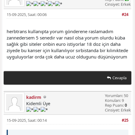
Cinsiyet: Erkek
15-09-2025, Saat: 00:06
#24
herbtrans kullanıpta yorum gönderene raslamadım
zannedersem 5 senedir var nasıl olsa yorum olurdu küba
sağlık gibi siteler onbin euro istiyorlar 18 doz için daha
ziyede bu kanser için kullanılıyor sırbistanda bir kılınıktede
uyguluyorlar orda çok daha ucuz oldugunu düşünüyorum
Cevapla
Yorumları: 50
kadirm
Konuları: 9
Kidemli Üye
Rep Puanı:
0
Cinsiyet: Erkek
15-09-2025, Saat: 00:14
#25