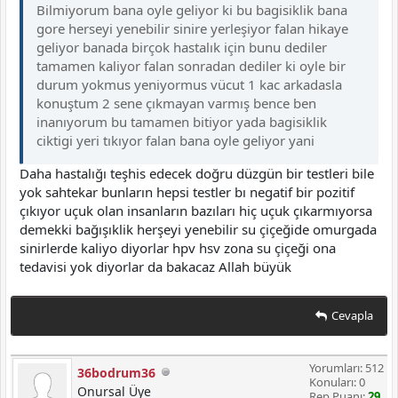
Bilmiyorum bana oyle geliyor ki bu bagisiklik bana
gore herseyi yenebilir sinire yerleşiyor falan hikaye
geliyor banada birçok hastalık için bunu dediler
tamamen kaliyor falan sonradan dediler ki oyle bir
durum yokmus yeniyormus vücut 1 kac arkadasla
konuştum 2 sene çıkmayan varmış bence ben
inanıyorum bu tamamen bitiyor yada bagisiklik
ciktigi yeri tıkıyor falan bana oyle geliyor yani
Daha hastalığı teşhis edecek doğru düzgün bir testleri bile
yok sahtekar bunların hepsi testler bı negatif bir pozitif
çıkıyor uçuk olan insanların bazıları hiç uçuk çıkarmıyorsa
demekki bağışıklik herşeyi yenebilir su çiçeğide omurgada
sinirlerde kaliyo diyorlar hpv hsv zona su çiçeği ona
tedavisi yok diyorlar da bakacaz Allah büyük
Cevapla
Yorumları: 512
36bodrum36
Konuları: 0
Onursal Üye
Rep Puanı:
29