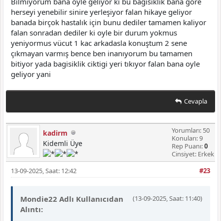
Bilmiyorum bana oyle geliyor ki bu bagisiklik bana gore
herseyi yenebilir sinire yerleşiyor falan hikaye geliyor
banada birçok hastalık için bunu dediler tamamen kaliyor
falan sonradan dediler ki oyle bir durum yokmus
yeniyormus vücut 1 kac arkadasla konuştum 2 sene
çıkmayan varmış bence ben inanıyorum bu tamamen
bitiyor yada bagisiklik ciktigi yeri tıkıyor falan bana oyle
geliyor yani
Cevapla
Yorumları: 50
kadirm
Konuları: 9
Kidemli Üye
Rep Puanı:
0
Cinsiyet: Erkek
13-09-2025, Saat: 12:42
#23
Mondie22 Adlı Kullanıcıdan
(13-09-2025, Saat: 11:40)
Alıntı: