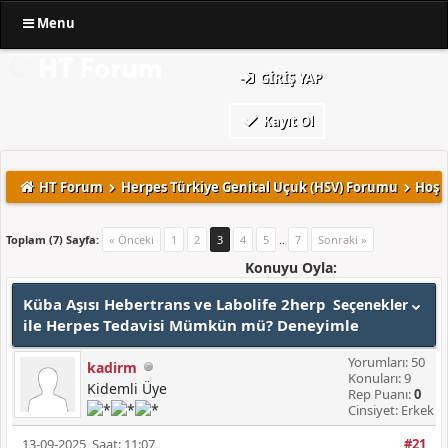
Menu
GIRIŞ YAP
Kayıt Ol
HT Forum
Herpes Türkiye Genital Uçuk (HSV) Forumu
Hoş 
Toplam (7) Sayfa:
« Önceki
1
2
3
4
5
..
7
Sonraki »
Konuyu Oyla:
Küba Aşısı Hebertrans ve Labolife 2herp
Seçenekler
ile Herpes Tedavisi Mümkün mü? Deneyimle
Yorumları: 50
kadirm
Konuları: 9
Kidemli Üye
Rep Puanı:
0
Cinsiyet: Erkek
13-09-2025, Saat: 11:07
#21