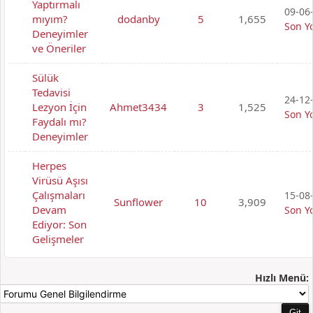
Yaptırmalı
09-06-
mıyım?
dodanby
5
1,655
Son Y
Deneyimler
ve Öneriler
Sülük
Tedavisi
24-12-
Lezyon İçin
Ahmet3434
3
1,525
Son Y
Faydalı mı?
Deneyimler
Herpes
Virüsü Aşısı
Çalışmaları
15-08-
Sunflower
10
3,909
Devam
Son Y
Ediyor: Son
Gelişmeler
Hızlı Menü: