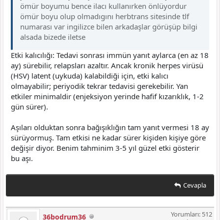
ömür boyumu bence ilacı kullanırken önlüyordur
ömür boyu olup olmadıgını herbtrans sitesinde tlf
numarası var ingilizce bilen arkadaşlar görüşüp bilgi
alsada bizede iletse
Etki kalıcılığı: Tedavi sonrası immün yanıt aylarca (en az 18
ay) sürebilir, relapsları azaltır. Ancak kronik herpes virüsü
(HSV) latent (uykuda) kalabildiği için, etki kalıcı
olmayabilir; periyodik tekrar tedavisi gerekebilir. Yan
etkiler minimaldir (enjeksiyon yerinde hafif kızarıklık, 1-2
gün sürer).
Aşıları olduktan sonra bağışıklığın tam yanıt vermesi 18 ay
sürüyormuş. Tam etkisi ne kadar sürer kişiden kişiye göre
değişir diyor. Benim tahminim 3-5 yıl güzel etki gösterir
bu aşı.
Cevapla
Yorumları: 512
36bodrum36