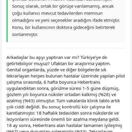
Sonuç olarak, ortak bir görüşe varılamamış, ancak
çoğu kullanıcı mevcut tedavilerden memnun
olmadığını ve yeni seçenekler aradığını ifade etmiştir.
Konu, bir kullanıcının doktora gideceğini belirterek
sonlanmıştır.
Arkadaşlar bu aşıyı yaptıran var mı? Türkiye'ye de
getirtebiliyor muyuz? Ufaktan bir araştırma yaptım.
Genital organlarda, yüzde ve diğer bölgelerde sık
tekrarlayan herpes bulunan hastalar üzerinde yapılan pilot
çalışma sırasında, 6 hafta boyunca Hebertrans
uygulandıktan sonra, görülme süresi 1-5 güne düşmüş,
gözlem yılı boyunca nüksler ortadan kalkmış (%28) ve
azalmış (%43) olmuştur. Tüm vakalarda klinik tablo artık
çok ciddi değildi. Bu sonuç kontrollü kör çalışma ile
kanıtlanmıştır. 18 haftalık tedaviden sonra nükslerde ve
lezyonların süresinde önemli bir azalma meydana geldi.
18 ay sonra, Hebertrans alan hastalar tamamen iyileşmiş
(%67) veya durumları iyileşmiştir (%33). Tekrarlayan