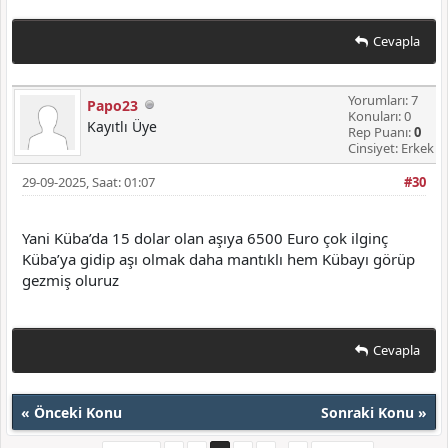
Cevapla
Yorumları: 7
Papo23
Konuları: 0
Kayıtlı Üye
Rep Puanı:
0
Cinsiyet: Erkek
29-09-2025, Saat: 01:07
#30
Yani Küba’da 15 dolar olan aşıya 6500 Euro çok ilginç
Küba’ya gidip aşı olmak daha mantıklı hem Kübayı görüp
gezmiş oluruz
Cevapla
«
Önceki Konu
Sonraki Konu
»