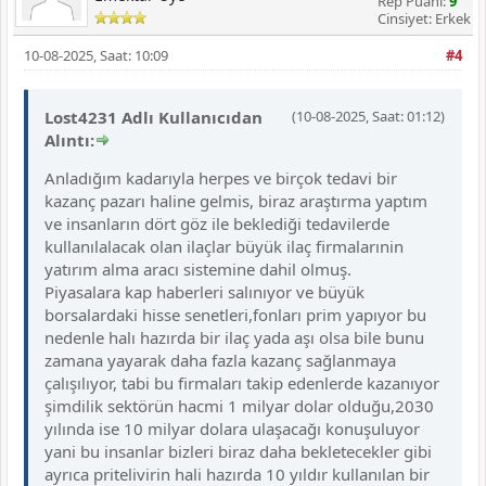
Rep Puanı:
9
Cinsiyet: Erkek
10-08-2025, Saat: 10:09
#4
Lost4231 Adlı Kullanıcıdan
(10-08-2025, Saat: 01:12)
Alıntı:
Anladığım kadarıyla herpes ve birçok tedavi bir
kazanç pazarı haline gelmis, biraz araştırma yaptım
ve insanların dört göz ile beklediği tedavilerde
kullanılalacak olan ilaçlar büyük ilaç firmalarınin
yatırım alma aracı sistemine dahil olmuş.
Piyasalara kap haberleri salınıyor ve büyük
borsalardaki hisse senetleri,fonları prim yapıyor bu
nedenle halı hazırda bir ilaç yada aşı olsa bile bunu
zamana yayarak daha fazla kazanç sağlanmaya
çalışılıyor, tabi bu firmaları takip edenlerde kazanıyor
şimdilik sektörün hacmi 1 milyar dolar olduğu,2030
yılında ise 10 milyar dolara ulaşacağı konuşuluyor
yani bu insanlar bizleri biraz daha bekletecekler gibi
ayrıca pritelivirin hali hazırda 10 yıldır kullanılan bir