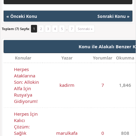
«
Önceki Konu
Sonraki Konu
»
Toplam (7) Sayfa:
1
2
3
4
5
..
7
Sonraki »
Konu ile Alakalı Benzer 
Konular
Yazar
Yorumlar
Okunma
Herpes
Ataklarına
Son: Allokin
kadirm
7
1,846
Alfa İçin
Rusya'ya
Gidiyorum!
Herpes İçin
Kalıcı
Çözüm:
Sağlık
marulkafa
0
808