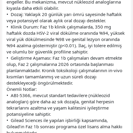
engeller. Bu mekanizma, mevcut nükleozid analoglarına
kıyasla daha etkili olabilir.
• Dozaj: Yaklaşık 20 günlük yarı ömrü sayesinde haftalık
veya potansiyel olarak aylık oral dozajı destekler.
• Klinik Durum: Faz 1b klinik çalışmalarda, 350 mg
haftalık dozda HSV-2 viral dökülme oranında %94, yüksek
viral yük dökülmesinde %98 ve genital lezyon oranında
%94 azalma göstermiştir (p<0.01). İlaç, iyi tolere edilmiş
ve olumlu bir güvenlik profiline sahiptir.
• Geliştirme Aşaması: Faz 1b çalışmaları devam etmekte
olup, Faz 2 çalışmalarına 2026 ortasında başlanması
planlanmaktadır. Kronik toksikoloji çalışmalarının in-vivo
kısımları tamamlanmış ve uzun süreli dozajı
destekleyeceği öngörülmektedir.
Önemli Notlar:
• ABI-5366, mevcut standart tedavilere (nükleozid
analogları) göre daha az sık dozajla, genital herpesin
tekrarlarını azaltma ve yaşam kalitesini iyileştirme
potansiyeline sahiptir.
• Gilead Sciences ile yapılan işbirliği kapsamında,
Gilead’in Faz 1b sonrası programa özel lisans alma hakkı
bulunmaktadır.