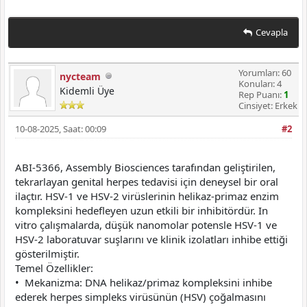
Cevapla
Yorumları: 60
nycteam
Konuları: 4
Kidemli Üye
Rep Puanı:
1
Cinsiyet: Erkek
10-08-2025, Saat: 00:09
#2
ABI-5366, Assembly Biosciences tarafından geliştirilen,
tekrarlayan genital herpes tedavisi için deneysel bir oral
ilaçtır. HSV-1 ve HSV-2 virüslerinin helikaz-primaz enzim
kompleksini hedefleyen uzun etkili bir inhibitördür. In
vitro çalışmalarda, düşük nanomolar potensle HSV-1 ve
HSV-2 laboratuvar suşlarını ve klinik izolatları inhibe ettiği
gösterilmiştir.
Temel Özellikler:
• Mekanizma: DNA helikaz/primaz kompleksini inhibe
ederek herpes simpleks virüsünün (HSV) çoğalmasını