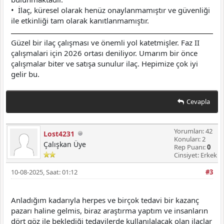
• İlaç, küresel olarak henüz onaylanmamıştır ve güvenliği
ile etkinliği tam olarak kanıtlanmamıştır.
Güzel bir ilaç çalışması ve önemli yol katetmişler. Faz II
çalışmalari için 2026 ortası deniliyor. Umarım bir önce
çalışmalar biter ve satışa sunulur ilaç. Hepimize çok iyi
gelir bu.
Cevapla
Yorumları: 42
Lost4231
Konuları: 2
Çalışkan Üye
Rep Puanı:
0
Cinsiyet: Erkek
10-08-2025, Saat: 01:12
#3
Anladığım kadarıyla herpes ve birçok tedavi bir kazanç
pazarı haline gelmis, biraz araştırma yaptım ve insanların
dört göz ile beklediği tedavilerde kullanılalacak olan ilaçlar