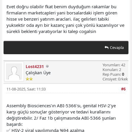
Evet doğru olabilir fkat benim duyduğum rakamlar bu
firmaların marketcapleri yani borsalardaki işlem gören
hisse ve benzeri yatırım araclari. ilaç gelirleri tabiki
yuksektir oda ayrı bir kazanç yani çok yönlü kazanılıyor ve
sürekli beklenti yaratıyorlar ki talep cogalsin
Cevapla
Yorumları: 42
Lost4231
Konuları: 2
Çalışkan Üye
Rep Puanı:
0
Cinsiyet: Erkek
11-08-2025, Saat: 11:33
#6
Assembly Biosciences'ın ABI-5366'sı, genital HSV-2'ye
karşı güçlü sonuçlar gösteriyor ve tedavi kurallarını
değiştirebilir. 2/ Faz 1b çalışmasında ABI-5366 şunları
başardı:
✅ HSV-2 viral yayılımında %94 azalma