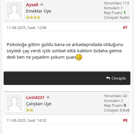
Yorumları: 113
Aysell
Konuları: 1
Emektar Üye
Rep Puanı:
1
Cinsiyet: Kadın
11-08-2025, Saat: 12:08
#7
Psikoloğa gittim güldü bana ve arkadaşındada olduğunu
söyledi çay verdi içtik sohbet ettik kalktım bidaha gelme
dedi ben ne yaşadım şokum şuan
Cevapla
Yorumları: 42
Lost4231
Konuları: 2
Çalışkan Üye
Rep Puanı:
0
Cinsiyet: Erkek
11-08-2025, Saat: 14:32
#8