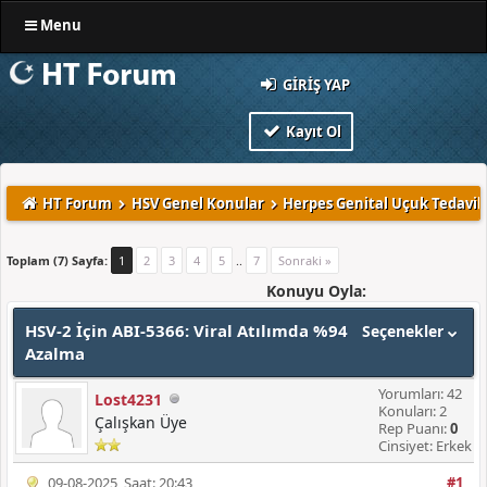
Menu
GIRIŞ YAP
Kayıt Ol
HT Forum
HSV Genel Konular
Herpes Genital Uçuk Tedavile
Toplam (7) Sayfa:
1
2
3
4
5
..
7
Sonraki »
Konuyu Oyla:
HSV-2 İçin ABI-5366: Viral Atılımda %94
Seçenekler
Azalma
Yorumları: 42
Lost4231
Konuları: 2
Çalışkan Üye
Rep Puanı:
0
Cinsiyet: Erkek
09-08-2025, Saat: 20:43
#1