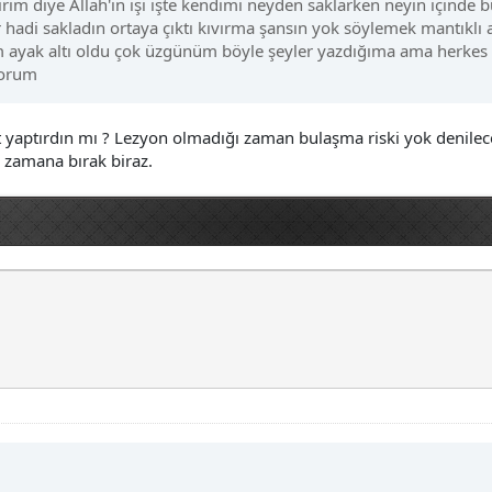
irim diye Allah'ın işi işte kendimi neyden saklarken neyin içinde
r hadi sakladın ortaya çıktı kıvırma şansın yok söylemek mantıkl
 ayak altı oldu çok üzgünüm böyle şeyler yazdığıma ama herkes ai
yorum
yaptırdın mı ? Lezyon olmadığı zaman bulaşma riski yok denilecek
 zamana bırak biraz.