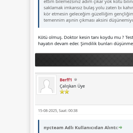
ettim bilemezsiniz adım çıkar yok kötü bilin
saklamak imkansız bulaş yolu zaten bı kahı
kör etmesin geleceğim güzelliğim gençliğim
temennim aşınin çıkması aksini düşünemi
Kötü olmuş. Doktor kesin tanı koydu mu ? Test 
hayatın devam eder. Şimdilik bunları düşünme
Berff1
Çalışkan Üye
15-08-2025, Saat: 00:38
nycteam Adlı Kullanıcıdan Alıntı: