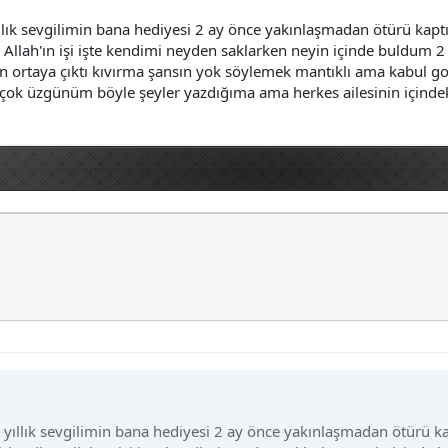
ık sevgilimin bana hediyesi 2 ay önce yakınlaşmadan ötürü kapt
e Allah'ın işi işte kendimi neyden saklarken neyin içinde buldum 
dın ortaya çıktı kıvırma şansın yok söylemek mantıklı ama kabul 
 çok üzgünüm böyle şeyler yazdığıma ama herkes ailesinin içinde
ıllık sevgilimin bana hediyesi 2 ay önce yakınlaşmadan ötürü k