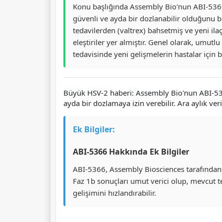
Konu başlığında Assembly Bio'nun ABI-5366 ilac
güvenli ve ayda bir dozlanabilir olduğunu bel
tedavilerden (valtrex) bahsetmiş ve yeni ila
eleştiriler yer almıştır. Genel olarak, umut
tedavisinde yeni gelişmelerin hastalar içi
Büyük HSV-2 haberi: Assembly Bio'nun ABI-5366's
ayda bir dozlamaya izin verebilir. Ara aylık ver
Ek Bilgiler:
ABI-5366 Hakkında Ek Bilgiler
ABI-5366, Assembly Biosciences tarafından ge
Faz 1b sonuçları umut verici olup, mevcut te
gelişimini hızlandırabilir.