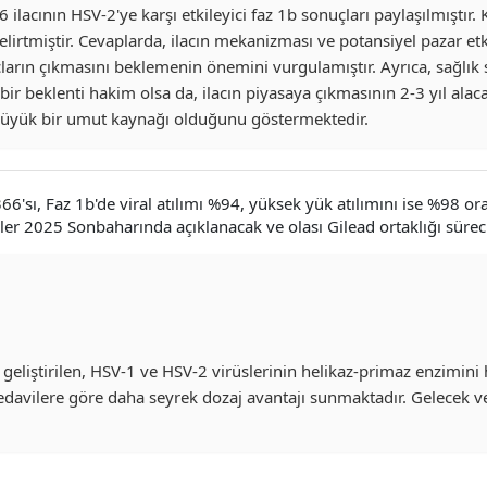
ının HSV-2'ye karşı etkileyici faz 1b sonuçları paylaşılmıştır. Kull
irtmiştir. Cevaplarda, ilacın mekanizması ve potansiyel pazar etkis
çların çıkmasını beklemenin önemini vurgulamıştır. Ayrıca, sağlık
lu bir beklenti hakim olsa da, ilacın piyasaya çıkmasının 2-3 yıl a
n büyük bir umut kaynağı olduğunu göstermektedir.
ı, Faz 1b'de viral atılımı %94, yüksek yük atılımını ise %98 oranı
iler 2025 Sonbaharında açıklanacak ve olası Gilead ortaklığı süreci 
liştirilen, HSV-1 ve HSV-2 virüslerinin helikaz-primaz enzimini he
davilere göre daha seyrek dozaj avantajı sunmaktadır. Gelecek veri