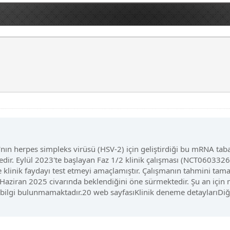
 herpes simpleks virüsü (HSV-2) için geliştirdiği bu mRNA tabanl
edir. Eylül 2023'te başlayan Faz 1/2 klinik çalışması (NCT06033
 ve klinik faydayı test etmeyi amaçlamıştır. Çalışmanın tahmini t
n Haziran 2025 civarında beklendiğini öne sürmektedir. Şu an içi
bilgi bulunmamaktadır.20 web sayfasıKlinik deneme detaylarıDiğ