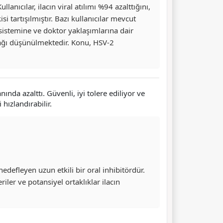
anıcılar, ilacın viral atılımı %94 azalttığını,
i tartışılmıştır. Bazı kullanıcılar mevcut
 sistemine ve doktor yaklaşımlarına dair
lacağı düşünülmektedir. Konu, HSV-2
nda azalttı. Güvenli, iyi tolere ediliyor ve
hızlandırabilir.
defleyen uzun etkili bir oral inhibitördür.
ler ve potansiyel ortaklıklar ilacın