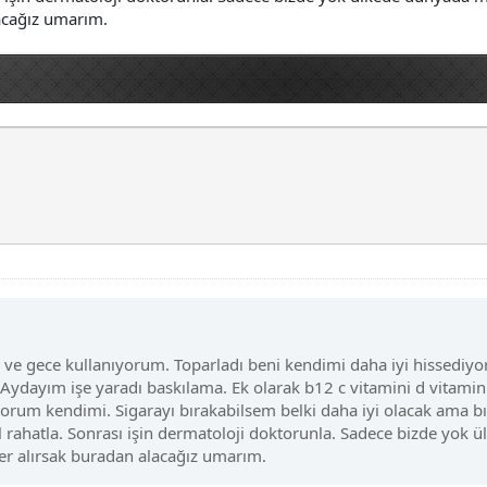
lacağız umarım.
ah ve gece kullanıyorum. Toparladı beni kendimi daha iyi hissedi
Aydayım işe yaradı baskılama. Ek olarak b12 c vitamini d vitamin
yorum kendimi. Sigarayı bırakabilsem belki daha iyi olacak ama b
 al rahatla. Sonrası işin dermatoloji doktorunla. Sadece bizde yok
aber alırsak buradan alacağız umarım.