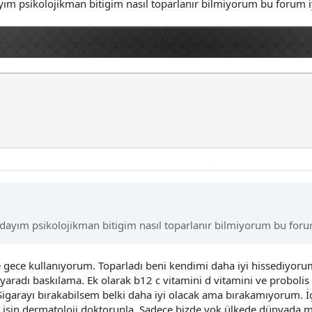
m psikolojikman bitigim nasıl toparlanır bilmiyorum bu forum iy
yım psikolojikman bitigim nasıl toparlanır bilmiyorum bu forum 
ve gece kullanıyorum. Toparladı beni kendimi daha iyi hissediyor
aradı baskılama. Ek olarak b12 c vitamini d vitamini ve probolis
garayı bırakabilsem belki daha iyi olacak ama bırakamıyorum. İçi
sı işin dermatoloji doktorunla. Sadece bizde yok ülkede dünyada mi