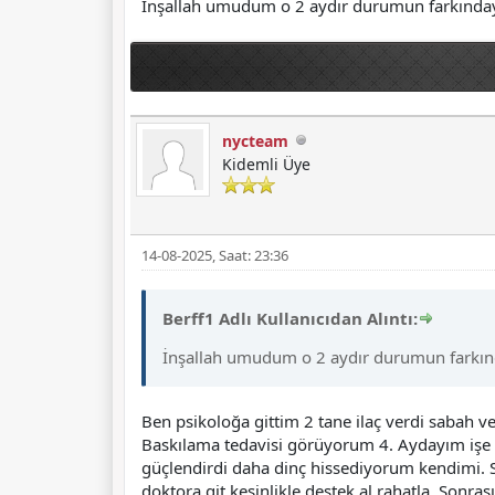
İnşallah umudum o 2 aydır durumun farkındayı
nycteam
Kidemli Üye
14-08-2025, Saat: 23:36
Berff1 Adlı Kullanıcıdan Alıntı:
İnşallah umudum o 2 aydır durumun farkında
Ben psikoloğa gittim 2 tane ilaç verdi sabah 
Baskılama tedavisi görüyorum 4. Aydayım işe y
güçlendirdi daha dinç hissediyorum kendimi. Si
doktora git kesinlikle destek al rahatla. Sonra