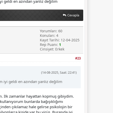
i geldi en azından yanlız değilim
Cevapla
Yorumları: 60
Konuları: 4
Kayıt Tarihi: 12-04-2025
Rep Puanı:
1
Cinsiyet: Erkek
#23
(14-08-2025, Saat: 22:41)
iyi geldi en azından yanlız değilim
um. İlk zamanlar hayattan kopmuş gibiydim.
 kullanıyorum bunlarda bağışıklığımı
nden çıkılamaz hale gelirse psikolojin bir
lyonlarca kişide var bu virüs. Burasıda iyi