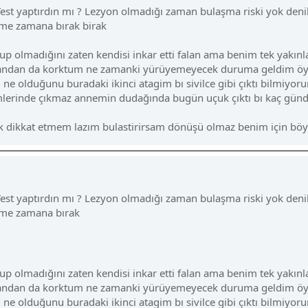
st yaptırdın mı ? Lezyon olmadığı zaman bulaşma riski yok denile
nme zamana bırak birak
up olmadığını zaten kendisi inkar etti falan ama benim tek yakınl
 yandan da korktum ne zamanki yürüyemeyecek duruma geldim öyle
ne olduğunu buradaki ikinci atagim bı sivilce gibi çıktı bilmiyo
erinde çıkmaz annemin dudağında bugün uçuk çıktı bı kaç gündür 
 dikkat etmem lazım bulastirirsam dönüşü olmaz benim için böyl
st yaptırdın mı ? Lezyon olmadığı zaman bulaşma riski yok denile
ünme zamana bırak
up olmadığını zaten kendisi inkar etti falan ama benim tek yakınl
 yandan da korktum ne zamanki yürüyemeyecek duruma geldim öyle
ne olduğunu buradaki ikinci atagim bı sivilce gibi çıktı bilmiyo