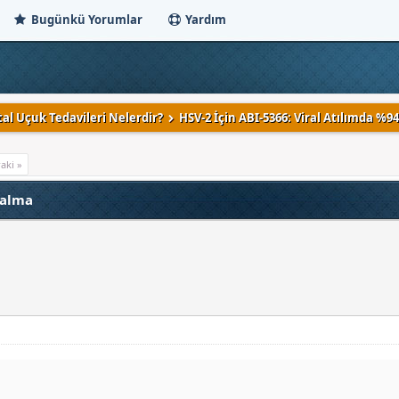
Bugünkü Yorumlar
Yardım
al Uçuk Tedavileri Nelerdir?
HSV-2 İçin ABI-5366: Viral Atılımda %9
aki »
zalma