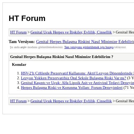
HT Forum
HT Forum
>
Genital Uçuk Herpes ve İlişkiler, Evlilik, Cinsellik
> Genital He
Tam Versiyon:
Genital Herpes Bulaşma Riskini Nasıl Minimize Edebilir
Şu anda
arşiv
modunu görüntülemektesiniz.
Tam versiyonu görüntülemek için buraya
tıklayınız.
Genital Herpes Bulaşma Riskini Nasıl Minimize Edebilirim ?
Konular
HSV-2'li Çiftlerde Prezervatif Kullanımı: Aktif Lezyon Dönemlerinde
Lezyon Yokken Prezervatifsiz Oral Seksle Bulaşma Riski Var mı?
(3 Y
Genital Kaşıntı ve Uçuk: Alfa Lipoik Asit ve Antiviral Tedavi Deneyi
Herpes Bulaşma Riski ve Korunma Yolları: Forum Deneyimleri
(71 Yo
HT Forum
>
Genital Uçuk Herpes ve İlişkiler, Evlilik, Cinsellik
> Genital He