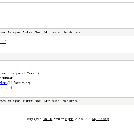
rpes Bulaşma Riskini Nasıl Minimize Edebilirim ?
im ?
 Korunma Şart
(1 Yorum)
orumlar)
mleri
(11 Yorumlar)
rumlar)
rpes Bulaşma Riskini Nasıl Minimize Edebilirim ?
Türkçe Çeviri:
MCTR
, Yazılım:
MyBB
, © 2002-2026
MyBB Group